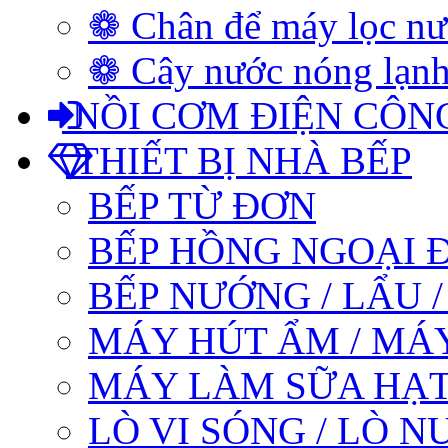
❁ Chân để máy lọc n
❁ Cây nước nóng lạnh
NỒI CƠM ĐIỆN CÔN
THIẾT BỊ NHÀ BẾP
BẾP TỪ ĐƠN
BẾP HỒNG NGOẠI 
BẾP NƯỚNG / LẨU 
MÁY HÚT ẨM / MÁ
MÁY LÀM SỮA HẠT
LÒ VI SÓNG / LÒ 