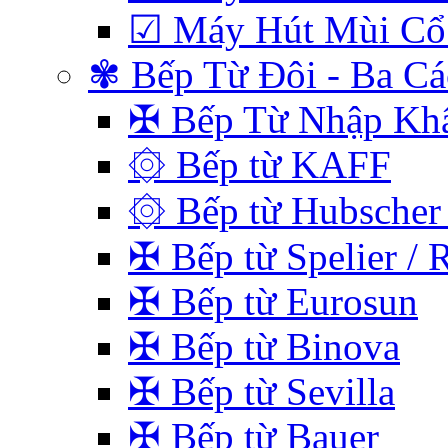
☑ Máy Hút Mùi Cổ
✾ Bếp Từ Đôi - Ba C
✠ Bếp Từ Nhập Kh
۞ Bếp từ KAFF
۞ Bếp từ Hubscher 
✠ Bếp từ Spelier / 
✠ Bếp từ Eurosun
✠ Bếp từ Binova
✠ Bếp từ Sevilla
✠ Bếp từ Bauer