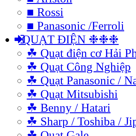
■ Rossi
■ Panasonic /Ferroli
QUẠT ĐIỆN ❉❉❉
☘ Quạt điện cơ Hải P
☘ Quạt Công Nghiệp
☘ Quạt Panasonic / N
☘ Quạt Mitsubishi
☘ Benny / Hatari
☘ Sharp / Toshiba / Ji
☘ Quạt Gale