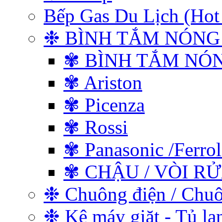
Bếp Gas Du Lịch (
❉ BÌNH TẮM NÓNG
✾ BÌNH TẮM NÓ
✾ Ariston
✾ Picenza
✾ Rossi
✾ Panasonic /Ferrol
✾ CHẬU / VÒI R
❉ Chuông điện / Chu
❉ Kệ máy giặt - Tủ lạ