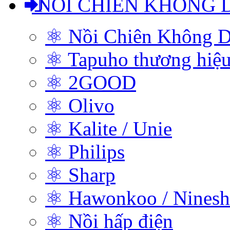
NỒI CHIÊN KHÔNG 
⚛ Nồi Chiên Không D
⚛ Tapuho thương hiệ
⚛ 2GOOD
⚛ Olivo
⚛ Kalite / Unie
⚛ Philips
⚛ Sharp
⚛ Hawonkoo / Ninesh
⚛ Nồi hấp điện