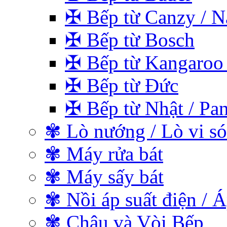
✠ Bếp từ Canzy / Na
✠ Bếp từ Bosch
✠ Bếp từ Kangaroo 
✠ Bếp từ Đức
✠ Bếp từ Nhật / Pan
✾ Lò nướng / Lò vi s
✾ Máy rửa bát
✾ Máy sấy bát
✾ Nồi áp suất điện / Á
✾ Chậu và Vòi Bếp