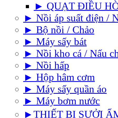
► QUẠT ĐIỀU H
► Nồi áp suất điện / N
► Bộ nồi / Chảo
► Máy sấy bát
► Nồi kho cá / Nấu c
► Nồi hấp
► Hộp hâm cơm
► Máy sấy quần áo
► Máy bơm nước
►THIẾT BỊ SƯỞI ẤM