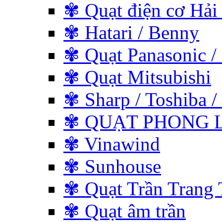
✾ Quạt điện cơ Hải
✾ Hatari / Benny
✾ Quạt Panasonic /
✾ Quạt Mitsubishi
✾ Sharp / Toshiba / 
✾ QUẠT PHONG L
✾ Vinawind
✾ Sunhouse
✾ Quạt Trần Trang 
✾ Quạt âm trần