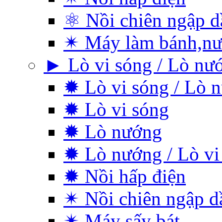
⚛ Nồi chiên ngập d
✴ Máy làm bánh,nư
► Lò vi sóng / Lò nư
✹ Lò vi sóng / Lò 
✹ Lò vi sóng
✹ Lò nướng
✹ Lò nướng / Lò vi
✹ Nồi hấp điện
✴ Nồi chiên ngập d
✴ Máy sấy bát