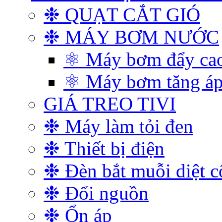
❉ QUẠT CẮT GIÓ
❉ MÁY BƠM NƯỚC
⚛ Máy bơm đẩy ca
⚛ Máy bơm tăng á
GIÁ TREO TIVI
❉ Máy làm tỏi đen
❉ Thiết bị điện
❉ Đèn bắt muỗi diệt c
❉ Đổi nguồn
❉ Ổn áp