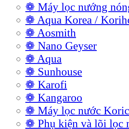
❁ Máy lọc nướng nóng
❁ Aqua Korea / Kori
❁ Aosmith
❁ Nano Geyser
❁ Aqua
❁ Sunhouse
❁ Karofi
❁ Kangaroo
❁ Máy lọc nước Koric
❁ Phụ kiện và lõi lọc