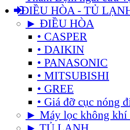
ĐIỀU HÒA - TỦ LẠN
► ĐIỀU HÒA
• CASPER
• DAIKIN
• PANASONIC
• MITSUBISHI
• GREE
• Giá đỡ cục nóng đ
► Máy lọc không khí 
► TỦ LẠNH