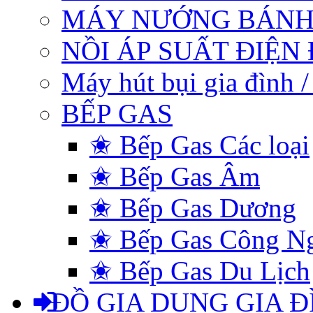
MÁY NƯỚNG BÁNH
NỒI ÁP SUẤT ĐIỆN
Máy hút bụi gia đình 
BẾP GAS
✬ Bếp Gas Các loại
✬ Bếp Gas Âm
✬ Bếp Gas Dương
✬ Bếp Gas Công N
✬ Bếp Gas Du Lịch
ĐỒ GIA DỤNG GIA Đ