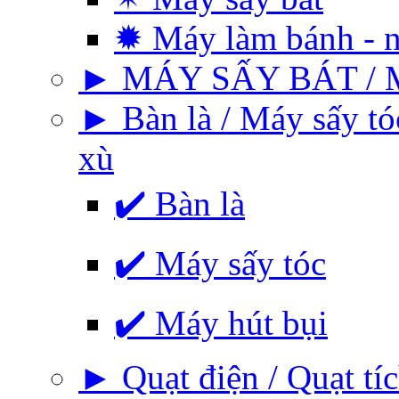
✹ Máy làm bánh - 
► MÁY SẤY BÁT / 
► Bàn là / Máy sấy tó
xù
✔️ Bàn là
✔️ Máy sấy tóc
✔️ Máy hút bụi
► Quạt điện / Quạt tíc