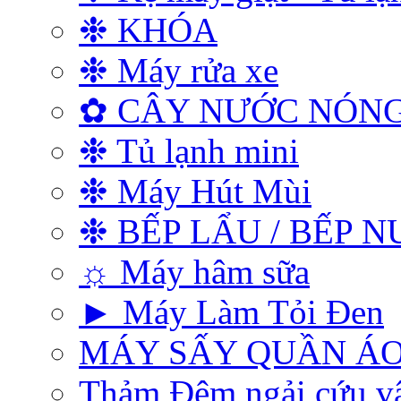
❉ KHÓA
❉ Máy rửa xe
✿ CÂY NƯỚC NÓNG
❉ Tủ lạnh mini
❉ Máy Hút Mùi
❉ BẾP LẨU / BẾP 
☼ Máy hâm sữa
► Máy Làm Tỏi Đen
MÁY SẤY QUẦN Á
Thảm Đệm ngải cứu vật 