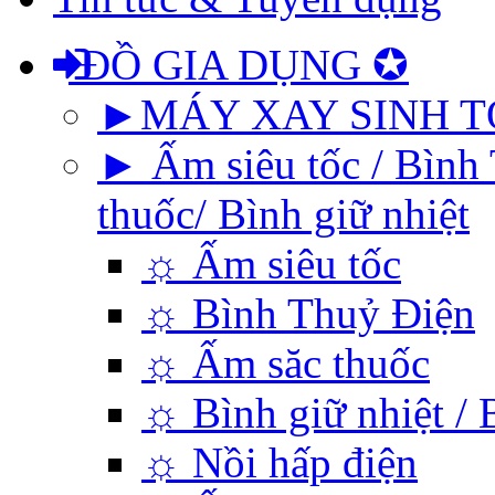
ĐỒ GIA DỤNG ✪
►MÁY XAY SINH T
► Ấm siêu tốc / Bình 
thuốc/ Bình giữ nhiệt
☼ Ấm siêu tốc
☼ Bình Thuỷ Điện
☼ Ấm săc thuốc
☼ Bình giữ nhiệt / 
☼ Nồi hấp điện