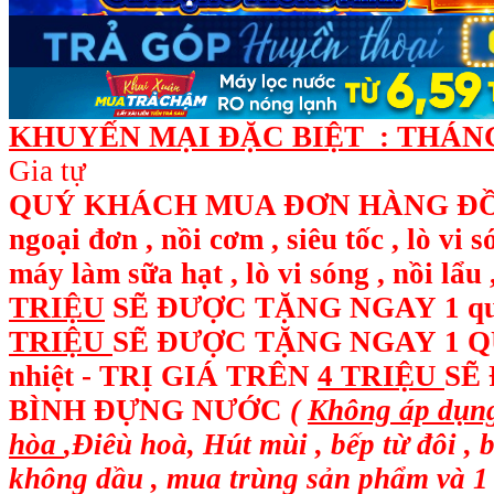
KHUYẾN MẠI ĐẶC BIỆT : THÁNG 
Gia tự
QUÝ KHÁCH MUA ĐƠN HÀNG ĐỒ ĐI
ngoại đơn , nồi cơm , siêu tốc , lò vi 
máy làm sữa hạt , lò vi sóng , nồi l
TRIỆU
SẼ ĐƯỢC TẶNG NGAY
1 q
TRIỆU
SẼ ĐƯỢC TẶNG NGAY 1 QUẠ
nhiệt - TRỊ GIÁ TRÊN
4 TRIỆU
SẼ
BÌNH ĐỰNG NƯỚC
(
Không áp dụng
hòa
,Điêù hoà, Hút mùi , bếp từ đôi , 
không dầu , mua trùng sản phẩm và 1 