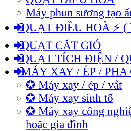
Máy phun sương tạo 
QUẠT ĐIỀU HOÀ ⚡ ( kh
QUẠT CẮT GIÓ
QUẠT TÍCH ĐIỆN / Q
MÁY XAY / ÉP / PHA
✪ Máy xay / ép / vắt
✪ Máy xay sinh tố
✪ Máy xay công nghiệ
hoặc gia đình