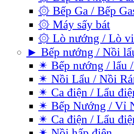
۞ Bếp Ga / Bếp Ga
۞ Máy sấy bát
۞ Lò nướng / Lò vi
► Bếp nướng / Nồi lẩu
✴ Bếp nướng / lẩu /
✴ Nồi Lẩu / Nồi Rá
✴ Ca điện / Lẩu điệ
✴ Bếp Nướng / Vỉ 
✴ Ca điện / Lẩu điệ
✴ Nồi hấp điện