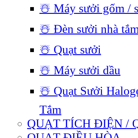
☃️ Máy sưởi gốm / 
☃️ Đèn sưởi nhà tắ
☃️ Quạt sưởi
☃️ Máy sưởi dầu
☃️ Quạt Sưởi Halog
Tắm
QUẠT TÍCH ĐIỆN / 
QUẠT ĐIỀU HÒA