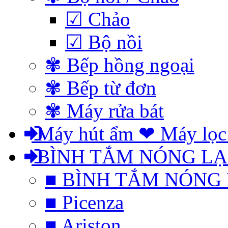
☑ Chảo
☑ Bộ nồi
✾ Bếp hồng ngoại
✾ Bếp từ đơn
✾ Máy rửa bát
Máy hút ẩm ❤ Máy lọc
BÌNH TẮM NÓNG L
■ BÌNH TẮM NÓNG
■ Picenza
■ Ariston