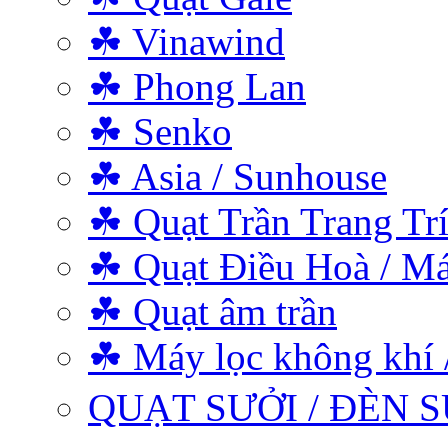
☘ Vinawind
☘ Phong Lan
☘ Senko
☘ Asia / Sunhouse
☘ Quạt Trần Trang Tr
☘ Quạt Điều Hoà / Má
☘ Quạt âm trần
☘ Máy lọc không khí 
QUẠT SƯỞI / ĐÈN S