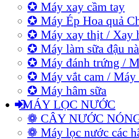
✪ Máy xay cầm tay
✪ Máy Ép Hoa quả C
✪ Máy xay thịt / Xay 
✪ Máy làm sữa đậu nà
✪ Máy đánh trứng / M
✪ Máy vắt cam / Máy
✪ Máy hâm sữa
MÁY LỌC NƯỚC
❁ CÂY NƯỚC NÓN
❁ Máy lọc nước các h