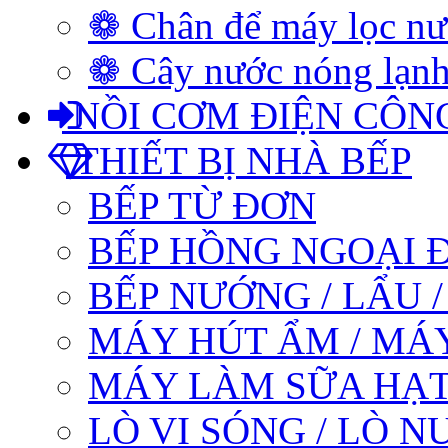
❁ Chân để máy lọc n
❁ Cây nước nóng lạnh
NỒI CƠM ĐIỆN CÔN
THIẾT BỊ NHÀ BẾP
BẾP TỪ ĐƠN
BẾP HỒNG NGOẠI 
BẾP NƯỚNG / LẨU 
MÁY HÚT ẨM / MÁ
MÁY LÀM SỮA HẠT
LÒ VI SÓNG / LÒ 