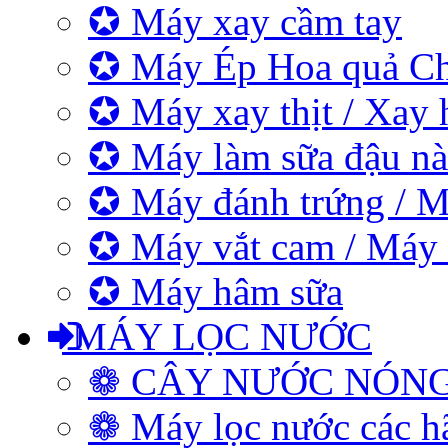
✪ Máy xay cầm tay
✪ Máy Ép Hoa quả C
✪ Máy xay thịt / Xay 
✪ Máy làm sữa đậu nà
✪ Máy đánh trứng / M
✪ Máy vắt cam / Máy
✪ Máy hâm sữa
MÁY LỌC NƯỚC
❁ CÂY NƯỚC NÓN
❁ Máy lọc nước các h