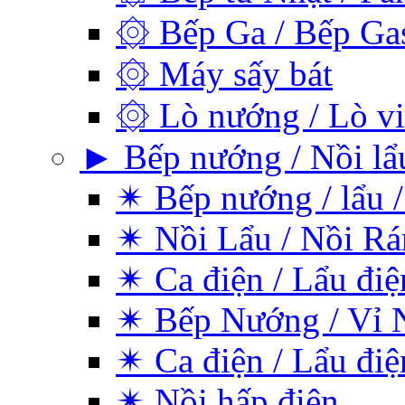
۞ Bếp Ga / Bếp Ga
۞ Máy sấy bát
۞ Lò nướng / Lò vi
► Bếp nướng / Nồi lẩu
✴ Bếp nướng / lẩu /
✴ Nồi Lẩu / Nồi Rá
✴ Ca điện / Lẩu điệ
✴ Bếp Nướng / Vỉ 
✴ Ca điện / Lẩu điệ
✴ Nồi hấp điện