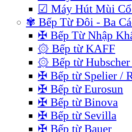
☑ Máy Hút Mùi Cổ
✾ Bếp Từ Đôi - Ba C
✠ Bếp Từ Nhập Kh
۞ Bếp từ KAFF
۞ Bếp từ Hubscher 
✠ Bếp từ Spelier / 
✠ Bếp từ Eurosun
✠ Bếp từ Binova
✠ Bếp từ Sevilla
✠ Bếp từ Bauer