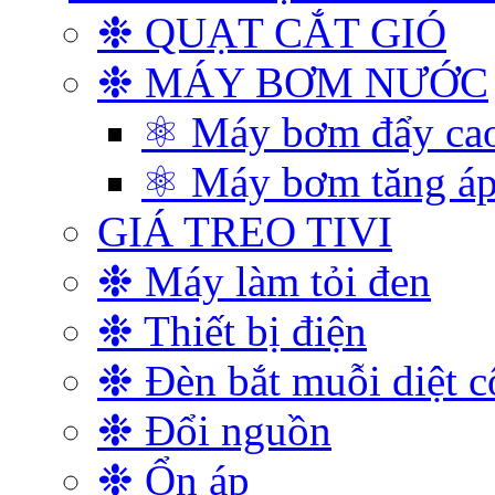
❉ QUẠT CẮT GIÓ
❉ MÁY BƠM NƯỚC
⚛ Máy bơm đẩy ca
⚛ Máy bơm tăng á
GIÁ TREO TIVI
❉ Máy làm tỏi đen
❉ Thiết bị điện
❉ Đèn bắt muỗi diệt c
❉ Đổi nguồn
❉ Ổn áp