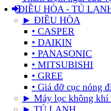
ĐIỀU HÒA - TỦ LẠN
► ĐIỀU HÒA
• CASPER
• DAIKIN
• PANASONIC
• MITSUBISHI
• GREE
• Giá đỡ cục nóng đ
► Máy lọc không khí 
► TỦ LẠNH