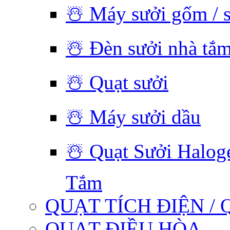
☃️ Máy sưởi gốm / 
☃️ Đèn sưởi nhà tắ
☃️ Quạt sưởi
☃️ Máy sưởi dầu
☃️ Quạt Sưởi Halog
Tắm
QUẠT TÍCH ĐIỆN / 
QUẠT ĐIỀU HÒA