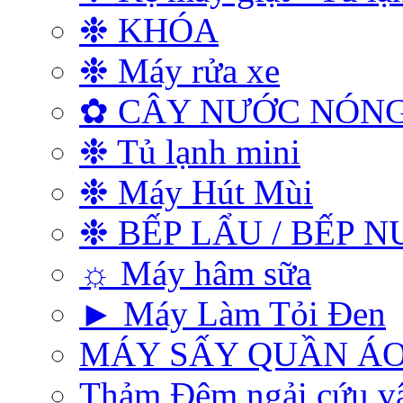
❉ KHÓA
❉ Máy rửa xe
✿ CÂY NƯỚC NÓNG
❉ Tủ lạnh mini
❉ Máy Hút Mùi
❉ BẾP LẨU / BẾP 
☼ Máy hâm sữa
► Máy Làm Tỏi Đen
MÁY SẤY QUẦN Á
Thảm Đệm ngải cứu vật 