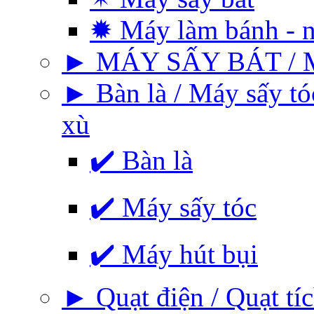
✹ Máy làm bánh - 
► MÁY SẤY BÁT / 
► Bàn là / Máy sấy tó
xù
✔️ Bàn là
✔️ Máy sấy tóc
✔️ Máy hút bụi
► Quạt điện / Quạt tíc