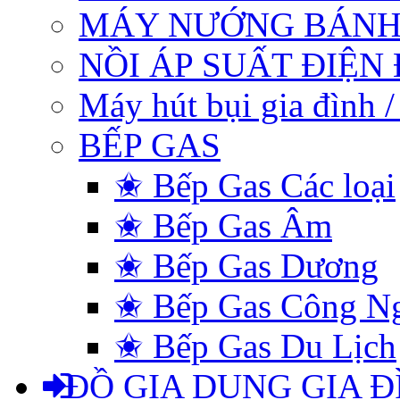
MÁY NƯỚNG BÁNH
NỒI ÁP SUẤT ĐIỆN
Máy hút bụi gia đình 
BẾP GAS
✬ Bếp Gas Các loại
✬ Bếp Gas Âm
✬ Bếp Gas Dương
✬ Bếp Gas Công N
✬ Bếp Gas Du Lịch
ĐỒ GIA DỤNG GIA Đ