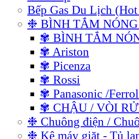
Bếp Gas Du Lịch (
❉ BÌNH TẮM NÓNG
✾ BÌNH TẮM NÓ
✾ Ariston
✾ Picenza
✾ Rossi
✾ Panasonic /Ferrol
✾ CHẬU / VÒI R
❉ Chuông điện / Chu
❉ Kệ máy giặt - Tủ lạ