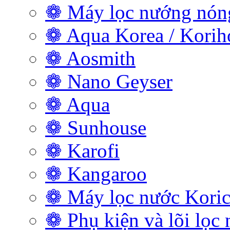
❁ Máy lọc nướng nóng
❁ Aqua Korea / Kori
❁ Aosmith
❁ Nano Geyser
❁ Aqua
❁ Sunhouse
❁ Karofi
❁ Kangaroo
❁ Máy lọc nước Koric
❁ Phụ kiện và lõi lọc