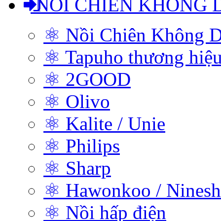
NỒI CHIÊN KHÔNG 
⚛ Nồi Chiên Không D
⚛ Tapuho thương hiệ
⚛ 2GOOD
⚛ Olivo
⚛ Kalite / Unie
⚛ Philips
⚛ Sharp
⚛ Hawonkoo / Ninesh
⚛ Nồi hấp điện