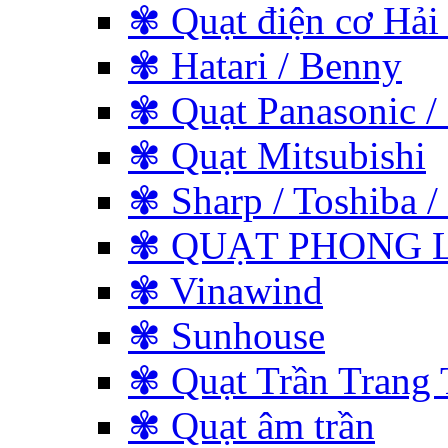
✾ Quạt điện cơ Hải
✾ Hatari / Benny
✾ Quạt Panasonic /
✾ Quạt Mitsubishi
✾ Sharp / Toshiba / 
✾ QUẠT PHONG L
✾ Vinawind
✾ Sunhouse
✾ Quạt Trần Trang 
✾ Quạt âm trần