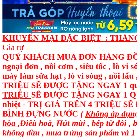
KHUYẾN MẠI ĐẶC BIỆT : THÁNG 
Gia tự
QUÝ KHÁCH MUA ĐƠN HÀNG ĐỒ ĐI
ngoại đơn , nồi cơm , siêu tốc , lò vi 
máy làm sữa hạt , lò vi sóng , nồi l
TRIỆU
SẼ ĐƯỢC TẶNG NGAY
1 q
TRIỆU
SẼ ĐƯỢC TẶNG NGAY 1 QUẠ
nhiệt - TRỊ GIÁ TRÊN
4 TRIỆU
SẼ
BÌNH ĐỰNG NƯỚC
(
Không áp dụng
hòa
,Điêù hoà, Hút mùi , bếp từ đôi , 
không dầu , mua trùng sản phẩm và 1 