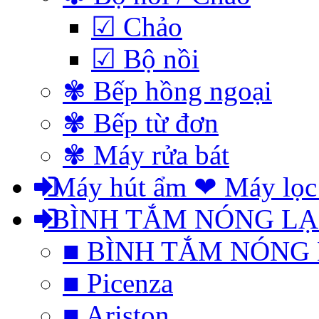
☑ Chảo
☑ Bộ nồi
✾ Bếp hồng ngoại
✾ Bếp từ đơn
✾ Máy rửa bát
Máy hút ẩm ❤ Máy lọc
BÌNH TẮM NÓNG L
■ BÌNH TẮM NÓNG
■ Picenza
■ Ariston