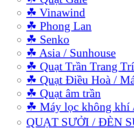
☘ Vinawind
☘ Phong Lan
☘ Senko
☘ Asia / Sunhouse
☘ Quạt Trần Trang Tr
☘ Quạt Điều Hoà / Má
☘ Quạt âm trần
☘ Máy lọc không khí 
QUẠT SƯỞI / ĐÈN S