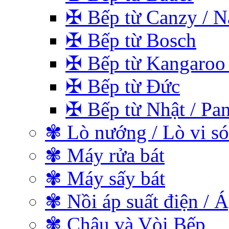
✠ Bếp từ Canzy / Na
✠ Bếp từ Bosch
✠ Bếp từ Kangaroo 
✠ Bếp từ Đức
✠ Bếp từ Nhật / Pan
✾ Lò nướng / Lò vi s
✾ Máy rửa bát
✾ Máy sấy bát
✾ Nồi áp suất điện / Á
✾ Chậu và Vòi Bếp