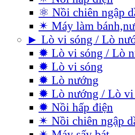
⚛ Nồi chiên ngập d
✴ Máy làm bánh,nư
► Lò vi sóng / Lò nư
✹ Lò vi sóng / Lò 
✹ Lò vi sóng
✹ Lò nướng
✹ Lò nướng / Lò vi
✹ Nồi hấp điện
✴ Nồi chiên ngập d
✴ Máy sấy bát