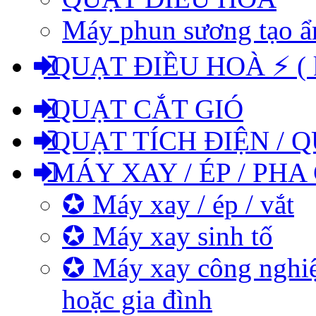
Máy phun sương tạo 
QUẠT ĐIỀU HOÀ ⚡ ( kh
QUẠT CẮT GIÓ
QUẠT TÍCH ĐIỆN / Q
MÁY XAY / ÉP / PHA
✪ Máy xay / ép / vắt
✪ Máy xay sinh tố
✪ Máy xay công nghiệ
hoặc gia đình