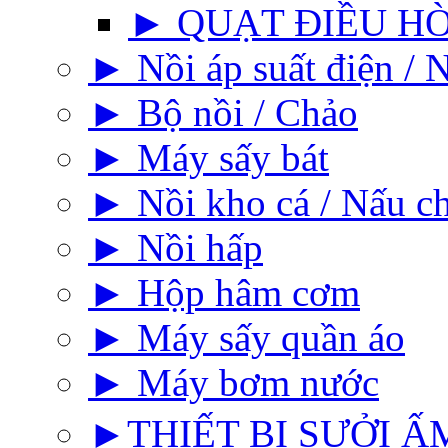
► QUẠT ĐIỀU H
► Nồi áp suất điện / N
► Bộ nồi / Chảo
► Máy sấy bát
► Nồi kho cá / Nấu c
► Nồi hấp
► Hộp hâm cơm
► Máy sấy quần áo
► Máy bơm nước
►THIẾT BỊ SƯỞI ẤM