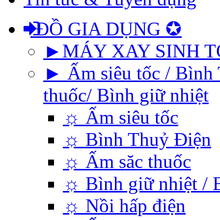
ĐỒ GIA DỤNG ✪
►MÁY XAY SINH T
► Ấm siêu tốc / Bình 
thuốc/ Bình giữ nhiệt
☼ Ấm siêu tốc
☼ Bình Thuỷ Điện
☼ Ấm săc thuốc
☼ Bình giữ nhiệt / 
☼ Nồi hấp điện