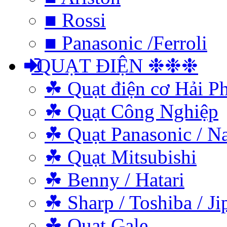
■ Rossi
■ Panasonic /Ferroli
QUẠT ĐIỆN ❉❉❉
☘ Quạt điện cơ Hải P
☘ Quạt Công Nghiệp
☘ Quạt Panasonic / N
☘ Quạt Mitsubishi
☘ Benny / Hatari
☘ Sharp / Toshiba / Ji
☘ Quạt Gale