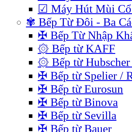
☑ Máy Hút Mùi Cổ
✾ Bếp Từ Đôi - Ba C
✠ Bếp Từ Nhập Kh
۞ Bếp từ KAFF
۞ Bếp từ Hubscher 
✠ Bếp từ Spelier / 
✠ Bếp từ Eurosun
✠ Bếp từ Binova
✠ Bếp từ Sevilla
✠ Bếp từ Bauer