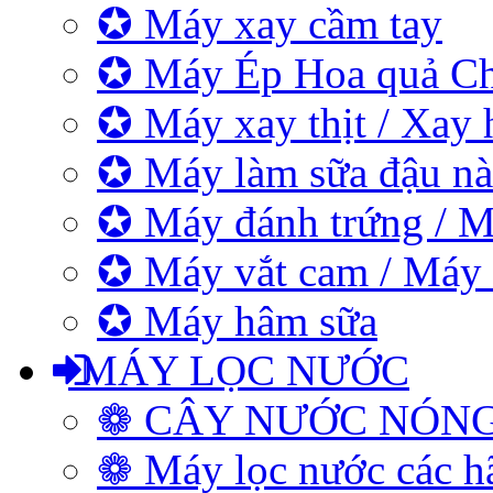
✪ Máy xay cầm tay
✪ Máy Ép Hoa quả C
✪ Máy xay thịt / Xay 
✪ Máy làm sữa đậu nà
✪ Máy đánh trứng / M
✪ Máy vắt cam / Máy
✪ Máy hâm sữa
MÁY LỌC NƯỚC
❁ CÂY NƯỚC NÓN
❁ Máy lọc nước các h