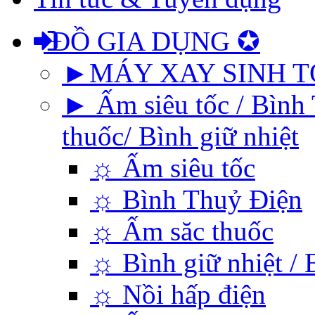
ĐỒ GIA DỤNG ✪
►MÁY XAY SINH T
► Ấm siêu tốc / Bình 
thuốc/ Bình giữ nhiệt
☼ Ấm siêu tốc
☼ Bình Thuỷ Điện
☼ Ấm săc thuốc
☼ Bình giữ nhiệt / 
☼ Nồi hấp điện