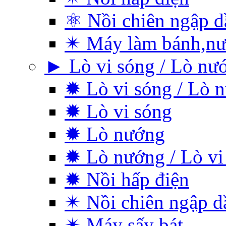
⚛ Nồi chiên ngập d
✴ Máy làm bánh,nư
► Lò vi sóng / Lò nư
✹ Lò vi sóng / Lò 
✹ Lò vi sóng
✹ Lò nướng
✹ Lò nướng / Lò vi
✹ Nồi hấp điện
✴ Nồi chiên ngập d
✴ Máy sấy bát