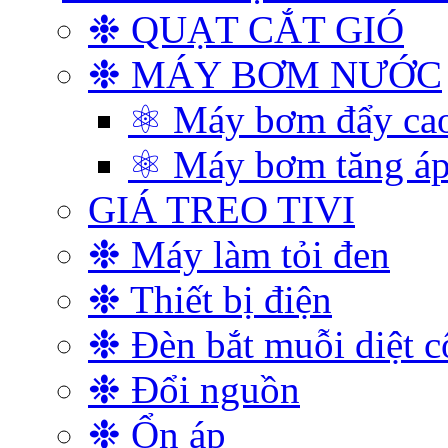
❉ QUẠT CẮT GIÓ
❉ MÁY BƠM NƯỚC
⚛ Máy bơm đẩy ca
⚛ Máy bơm tăng á
GIÁ TREO TIVI
❉ Máy làm tỏi đen
❉ Thiết bị điện
❉ Đèn bắt muỗi diệt c
❉ Đổi nguồn
❉ Ổn áp