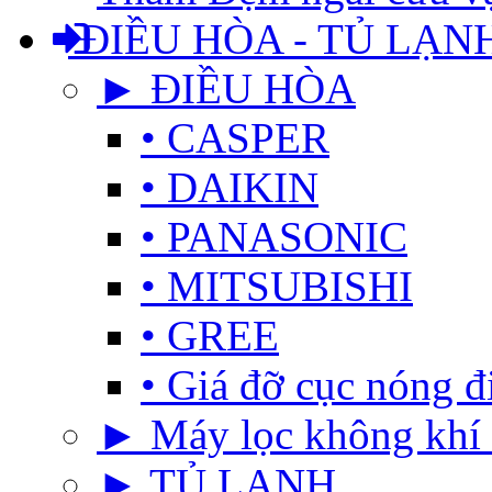
ĐIỀU HÒA - TỦ LẠN
► ĐIỀU HÒA
• CASPER
• DAIKIN
• PANASONIC
• MITSUBISHI
• GREE
• Giá đỡ cục nóng đ
► Máy lọc không khí 
► TỦ LẠNH