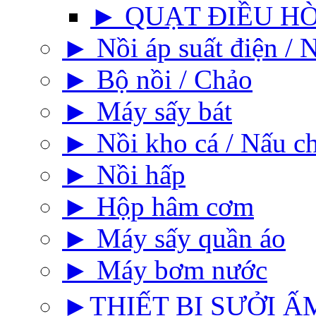
► QUẠT ĐIỀU H
► Nồi áp suất điện / N
► Bộ nồi / Chảo
► Máy sấy bát
► Nồi kho cá / Nấu c
► Nồi hấp
► Hộp hâm cơm
► Máy sấy quần áo
► Máy bơm nước
►THIẾT BỊ SƯỞI ẤM