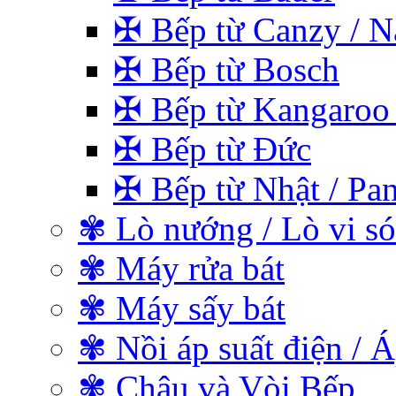
✠ Bếp từ Canzy / Na
✠ Bếp từ Bosch
✠ Bếp từ Kangaroo 
✠ Bếp từ Đức
✠ Bếp từ Nhật / Pan
✾ Lò nướng / Lò vi s
✾ Máy rửa bát
✾ Máy sấy bát
✾ Nồi áp suất điện / Á
✾ Chậu và Vòi Bếp