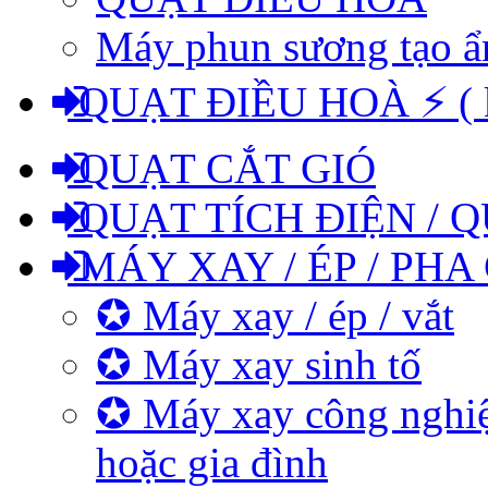
Máy phun sương tạo 
QUẠT ĐIỀU HOÀ ⚡ ( kh
QUẠT CẮT GIÓ
QUẠT TÍCH ĐIỆN / Q
MÁY XAY / ÉP / PHA
✪ Máy xay / ép / vắt
✪ Máy xay sinh tố
✪ Máy xay công nghiệ
hoặc gia đình