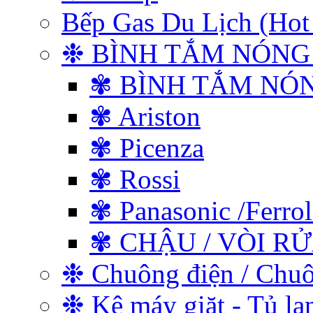
Bếp Gas Du Lịch (
❉ BÌNH TẮM NÓNG
✾ BÌNH TẮM NÓ
✾ Ariston
✾ Picenza
✾ Rossi
✾ Panasonic /Ferrol
✾ CHẬU / VÒI R
❉ Chuông điện / Chu
❉ Kệ máy giặt - Tủ lạ