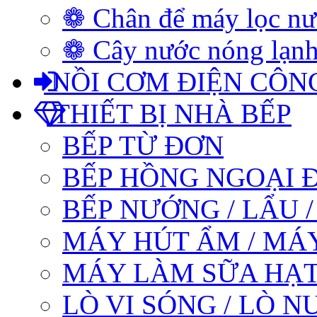
❁ Chân để máy lọc n
❁ Cây nước nóng lạnh
NỒI CƠM ĐIỆN CÔN
THIẾT BỊ NHÀ BẾP
BẾP TỪ ĐƠN
BẾP HỒNG NGOẠI 
BẾP NƯỚNG / LẨU 
MÁY HÚT ẨM / MÁ
MÁY LÀM SỮA HẠT
LÒ VI SÓNG / LÒ 