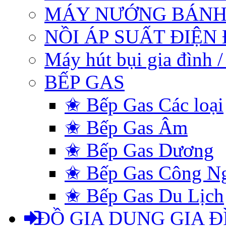
MÁY NƯỚNG BÁNH
NỒI ÁP SUẤT ĐIỆN
Máy hút bụi gia đình 
BẾP GAS
✬ Bếp Gas Các loại
✬ Bếp Gas Âm
✬ Bếp Gas Dương
✬ Bếp Gas Công N
✬ Bếp Gas Du Lịch
ĐỒ GIA DỤNG GIA Đ