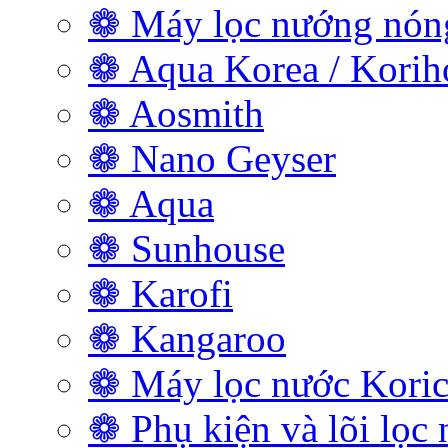
❁ Máy lọc nướng nóng
❁ Aqua Korea / Kori
❁ Aosmith
❁ Nano Geyser
❁ Aqua
❁ Sunhouse
❁ Karofi
❁ Kangaroo
❁ Máy lọc nước Koric
❁ Phụ kiện và lõi lọc