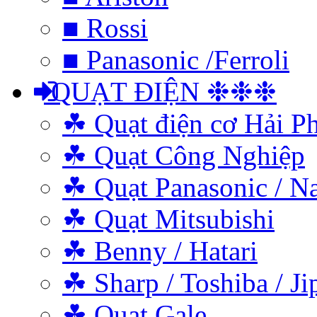
■ Rossi
■ Panasonic /Ferroli
QUẠT ĐIỆN ❉❉❉
☘ Quạt điện cơ Hải P
☘ Quạt Công Nghiệp
☘ Quạt Panasonic / N
☘ Quạt Mitsubishi
☘ Benny / Hatari
☘ Sharp / Toshiba / Ji
☘ Quạt Gale