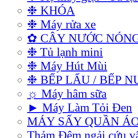
❉ KHÓA
❉ Máy rửa xe
✿ CÂY NƯỚC NÓNG
❉ Tủ lạnh mini
❉ Máy Hút Mùi
❉ BẾP LẨU / BẾP 
☼ Máy hâm sữa
► Máy Làm Tỏi Đen
MÁY SẤY QUẦN Á
Thảm Đệm ngải cứu vật 