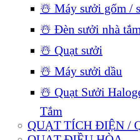
☃️ Máy sưởi gốm / 
☃️ Đèn sưởi nhà tắ
☃️ Quạt sưởi
☃️ Máy sưởi dầu
☃️ Quạt Sưởi Halog
Tắm
QUẠT TÍCH ĐIỆN / 
QUẠT ĐIỀU HÒA