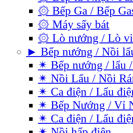
۞ Bếp Ga / Bếp Ga
۞ Máy sấy bát
۞ Lò nướng / Lò vi
► Bếp nướng / Nồi lẩu
✴ Bếp nướng / lẩu /
✴ Nồi Lẩu / Nồi Rá
✴ Ca điện / Lẩu điệ
✴ Bếp Nướng / Vỉ 
✴ Ca điện / Lẩu điệ
✴ Nồi hấp điện