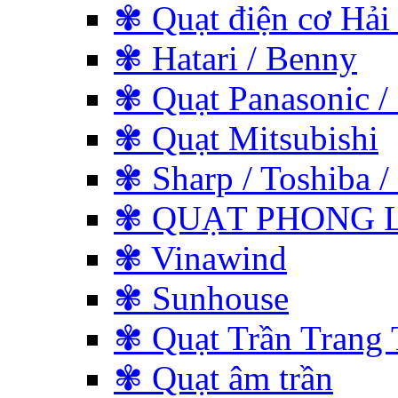
✾ Quạt điện cơ Hải
✾ Hatari / Benny
✾ Quạt Panasonic /
✾ Quạt Mitsubishi
✾ Sharp / Toshiba / 
✾ QUẠT PHONG L
✾ Vinawind
✾ Sunhouse
✾ Quạt Trần Trang 
✾ Quạt âm trần