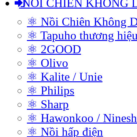
NỒI CHIÊN KHÔNG 
⚛ Nồi Chiên Không D
⚛ Tapuho thương hiệ
⚛ 2GOOD
⚛ Olivo
⚛ Kalite / Unie
⚛ Philips
⚛ Sharp
⚛ Hawonkoo / Ninesh
⚛ Nồi hấp điện