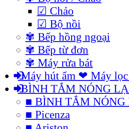
☑ Chảo
☑ Bộ nồi
✾ Bếp hồng ngoại
✾ Bếp từ đơn
✾ Máy rửa bát
Máy hút ẩm ❤ Máy lọc
BÌNH TẮM NÓNG L
■ BÌNH TẮM NÓNG
■ Picenza
■ Ariston