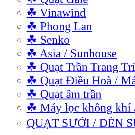
☘ Vinawind
☘ Phong Lan
☘ Senko
☘ Asia / Sunhouse
☘ Quạt Trần Trang Tr
☘ Quạt Điều Hoà / Má
☘ Quạt âm trần
☘ Máy lọc không khí 
QUẠT SƯỞI / ĐÈN S