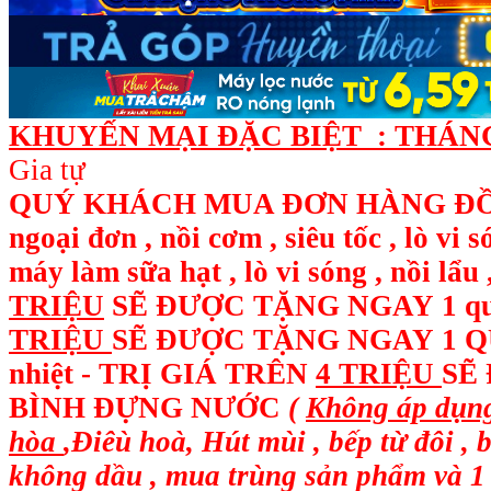
KHUYẾN MẠI ĐẶC BIỆT : THÁNG 
Gia tự
QUÝ KHÁCH MUA ĐƠN HÀNG ĐỒ ĐI
ngoại đơn , nồi cơm , siêu tốc , lò vi 
máy làm sữa hạt , lò vi sóng , nồi l
TRIỆU
SẼ ĐƯỢC TẶNG NGAY
1 q
TRIỆU
SẼ ĐƯỢC TẶNG NGAY 1 QUẠ
nhiệt - TRỊ GIÁ TRÊN
4 TRIỆU
SẼ
BÌNH ĐỰNG NƯỚC
(
Không áp dụng
hòa
,Điêù hoà, Hút mùi , bếp từ đôi , 
không dầu , mua trùng sản phẩm và 1 