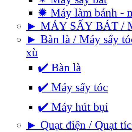
✹ Máy làm bánh - 
► MÁY SẤY BÁT / 
► Bàn là / Máy sấy tó
xù
✔️ Bàn là
✔️ Máy sấy tóc
✔️ Máy hút bụi
► Quạt điện / Quạt tíc