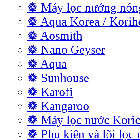
❁ Máy lọc nướng nóng
❁ Aqua Korea / Kori
❁ Aosmith
❁ Nano Geyser
❁ Aqua
❁ Sunhouse
❁ Karofi
❁ Kangaroo
❁ Máy lọc nước Koric
❁ Phụ kiện và lõi lọc