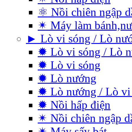
⚛ Nồi chiên ngập d
✴ Máy làm bánh,nư
► Lò vi sóng / Lò nư
✹ Lò vi sóng / Lò 
✹ Lò vi sóng
✹ Lò nướng
✹ Lò nướng / Lò vi
✹ Nồi hấp điện
✴ Nồi chiên ngập d
✴ Máy sấy bát