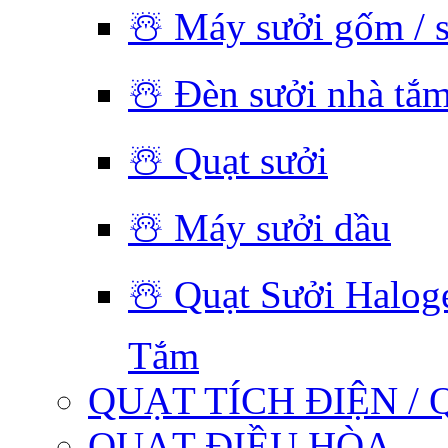
☃️ Máy sưởi gốm / 
☃️ Đèn sưởi nhà tắ
☃️ Quạt sưởi
☃️ Máy sưởi dầu
☃️ Quạt Sưởi Halog
Tắm
QUẠT TÍCH ĐIỆN / 
QUẠT ĐIỀU HÒA