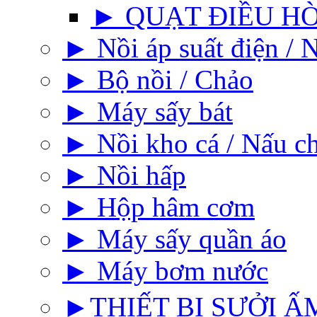
► QUẠT ĐIỀU H
► Nồi áp suất điện / N
► Bộ nồi / Chảo
► Máy sấy bát
► Nồi kho cá / Nấu c
► Nồi hấp
► Hộp hâm cơm
► Máy sấy quần áo
► Máy bơm nước
►THIẾT BỊ SƯỞI ẤM