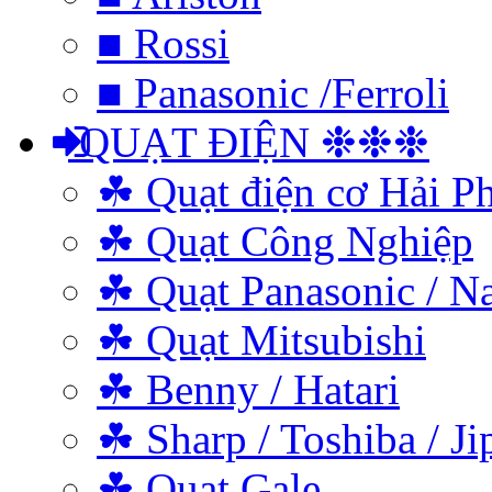
■ Rossi
■ Panasonic /Ferroli
QUẠT ĐIỆN ❉❉❉
☘ Quạt điện cơ Hải P
☘ Quạt Công Nghiệp
☘ Quạt Panasonic / N
☘ Quạt Mitsubishi
☘ Benny / Hatari
☘ Sharp / Toshiba / Ji
☘ Quạt Gale