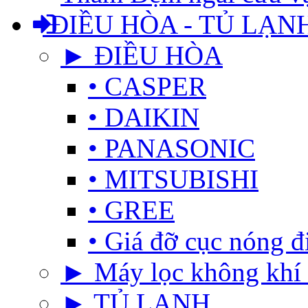
ĐIỀU HÒA - TỦ LẠN
► ĐIỀU HÒA
• CASPER
• DAIKIN
• PANASONIC
• MITSUBISHI
• GREE
• Giá đỡ cục nóng đ
► Máy lọc không khí 
► TỦ LẠNH