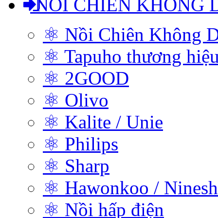
NỒI CHIÊN KHÔNG 
⚛ Nồi Chiên Không D
⚛ Tapuho thương hiệ
⚛ 2GOOD
⚛ Olivo
⚛ Kalite / Unie
⚛ Philips
⚛ Sharp
⚛ Hawonkoo / Ninesh
⚛ Nồi hấp điện