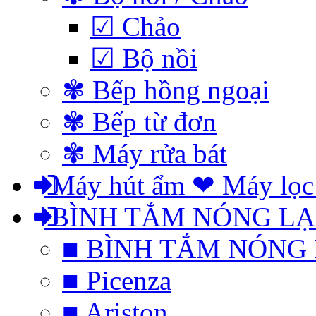
☑ Chảo
☑ Bộ nồi
✾ Bếp hồng ngoại
✾ Bếp từ đơn
✾ Máy rửa bát
Máy hút ẩm ❤ Máy lọc
BÌNH TẮM NÓNG L
■ BÌNH TẮM NÓNG
■ Picenza
■ Ariston