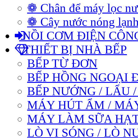
❁ Chân để máy lọc n
❁ Cây nước nóng lạnh
NỒI CƠM ĐIỆN CÔN
THIẾT BỊ NHÀ BẾP
BẾP TỪ ĐƠN
BẾP HỒNG NGOẠI 
BẾP NƯỚNG / LẨU 
MÁY HÚT ẨM / MÁ
MÁY LÀM SỮA HẠT
LÒ VI SÓNG / LÒ 