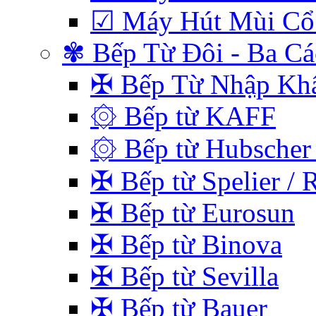
☑ Máy Hút Mùi Cổ
✾ Bếp Từ Đôi - Ba C
✠ Bếp Từ Nhập Kh
۞ Bếp từ KAFF
۞ Bếp từ Hubscher 
✠ Bếp từ Spelier / 
✠ Bếp từ Eurosun
✠ Bếp từ Binova
✠ Bếp từ Sevilla
✠ Bếp từ Bauer