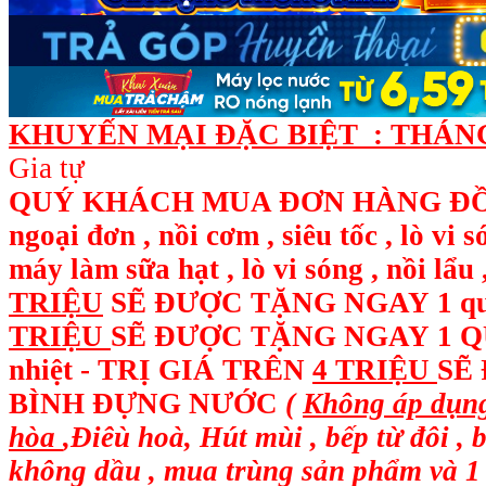
KHUYẾN MẠI ĐẶC BIỆT : THÁNG 
Gia tự
QUÝ KHÁCH MUA ĐƠN HÀNG ĐỒ ĐI
ngoại đơn , nồi cơm , siêu tốc , lò vi 
máy làm sữa hạt , lò vi sóng , nồi l
TRIỆU
SẼ ĐƯỢC TẶNG NGAY
1 q
TRIỆU
SẼ ĐƯỢC TẶNG NGAY 1 QUẠ
nhiệt - TRỊ GIÁ TRÊN
4 TRIỆU
SẼ
BÌNH ĐỰNG NƯỚC
(
Không áp dụng
hòa
,Điêù hoà, Hút mùi , bếp từ đôi , 
không dầu , mua trùng sản phẩm và 1 