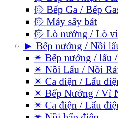
۞ Bếp Ga / Bếp Ga
۞ Máy sấy bát
۞ Lò nướng / Lò vi
► Bếp nướng / Nồi lẩu
✴ Bếp nướng / lẩu /
✴ Nồi Lẩu / Nồi Rá
✴ Ca điện / Lẩu điệ
✴ Bếp Nướng / Vỉ 
✴ Ca điện / Lẩu điệ
✴ Nồi hấp điện