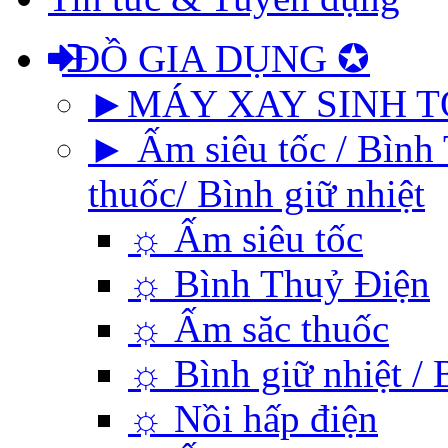
ĐỒ GIA DỤNG ✪
►MÁY XAY SINH T
► Ấm siêu tốc / Bình 
thuốc/ Bình giữ nhiệt
☼ Ấm siêu tốc
☼ Bình Thuỷ Điện
☼ Ấm săc thuốc
☼ Bình giữ nhiệt / 
☼ Nồi hấp điện