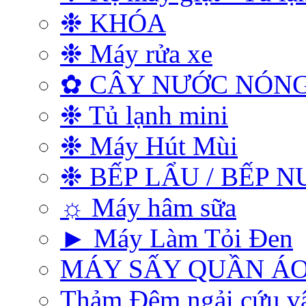
❉ KHÓA
❉ Máy rửa xe
✿ CÂY NƯỚC NÓNG
❉ Tủ lạnh mini
❉ Máy Hút Mùi
❉ BẾP LẨU / BẾP 
☼ Máy hâm sữa
► Máy Làm Tỏi Đen
MÁY SẤY QUẦN Á
Thảm Đệm ngải cứu vật 