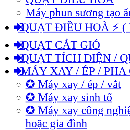
Máy phun sương tạo 
QUẠT ĐIỀU HOÀ ⚡ ( kh
QUẠT CẮT GIÓ
QUẠT TÍCH ĐIỆN / Q
MÁY XAY / ÉP / PHA
✪ Máy xay / ép / vắt
✪ Máy xay sinh tố
✪ Máy xay công nghiệ
hoặc gia đình