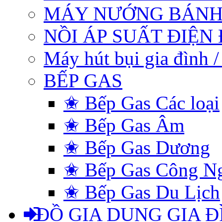
MÁY NƯỚNG BÁNH
NỒI ÁP SUẤT ĐIỆN
Máy hút bụi gia đình 
BẾP GAS
✬ Bếp Gas Các loại
✬ Bếp Gas Âm
✬ Bếp Gas Dương
✬ Bếp Gas Công N
✬ Bếp Gas Du Lịch
ĐỒ GIA DỤNG GIA Đ