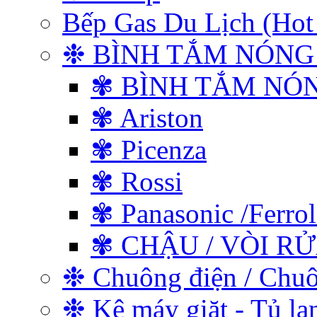
Bếp Gas Du Lịch (
❉ BÌNH TẮM NÓNG
✾ BÌNH TẮM NÓ
✾ Ariston
✾ Picenza
✾ Rossi
✾ Panasonic /Ferrol
✾ CHẬU / VÒI R
❉ Chuông điện / Chu
❉ Kệ máy giặt - Tủ lạ