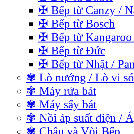
✠ Bếp từ Canzy / Na
✠ Bếp từ Bosch
✠ Bếp từ Kangaroo 
✠ Bếp từ Đức
✠ Bếp từ Nhật / Pan
✾ Lò nướng / Lò vi s
✾ Máy rửa bát
✾ Máy sấy bát
✾ Nồi áp suất điện / Á
✾ Chậu và Vòi Bếp