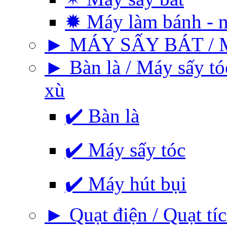
✹ Máy làm bánh - 
► MÁY SẤY BÁT / 
► Bàn là / Máy sấy tó
xù
✔️ Bàn là
✔️ Máy sấy tóc
✔️ Máy hút bụi
► Quạt điện / Quạt tíc