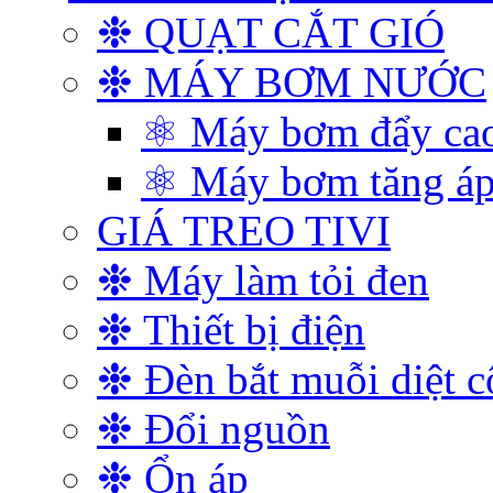
❉ QUẠT CẮT GIÓ
❉ MÁY BƠM NƯỚC
⚛ Máy bơm đẩy ca
⚛ Máy bơm tăng á
GIÁ TREO TIVI
❉ Máy làm tỏi đen
❉ Thiết bị điện
❉ Đèn bắt muỗi diệt c
❉ Đổi nguồn
❉ Ổn áp