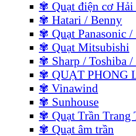
✾ Quạt điện cơ Hải
✾ Hatari / Benny
✾ Quạt Panasonic /
✾ Quạt Mitsubishi
✾ Sharp / Toshiba / 
✾ QUẠT PHONG L
✾ Vinawind
✾ Sunhouse
✾ Quạt Trần Trang 
✾ Quạt âm trần