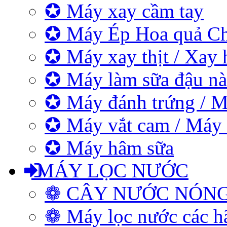
✪ Máy xay cầm tay
✪ Máy Ép Hoa quả C
✪ Máy xay thịt / Xay 
✪ Máy làm sữa đậu nà
✪ Máy đánh trứng / M
✪ Máy vắt cam / Máy
✪ Máy hâm sữa
MÁY LỌC NƯỚC
❁ CÂY NƯỚC NÓN
❁ Máy lọc nước các h