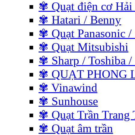
✾ Quạt điện cơ Hải
✾ Hatari / Benny
✾ Quạt Panasonic /
✾ Quạt Mitsubishi
✾ Sharp / Toshiba / 
✾ QUẠT PHONG L
✾ Vinawind
✾ Sunhouse
✾ Quạt Trần Trang 
✾ Quạt âm trần