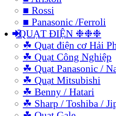
■ Rossi
■ Panasonic /Ferroli
QUẠT ĐIỆN ❉❉❉
☘ Quạt điện cơ Hải P
☘ Quạt Công Nghiệp
☘ Quạt Panasonic / N
☘ Quạt Mitsubishi
☘ Benny / Hatari
☘ Sharp / Toshiba / Ji
☘ Quạt Gale