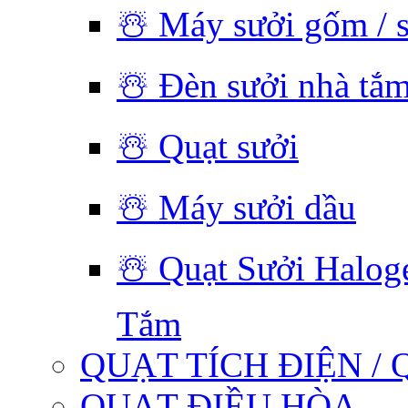
☃️ Máy sưởi gốm / 
☃️ Đèn sưởi nhà tắ
☃️ Quạt sưởi
☃️ Máy sưởi dầu
☃️ Quạt Sưởi Halog
Tắm
QUẠT TÍCH ĐIỆN / 
QUẠT ĐIỀU HÒA