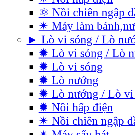
⚛ Nồi chiên ngập d
✴ Máy làm bánh,nư
► Lò vi sóng / Lò nư
✹ Lò vi sóng / Lò 
✹ Lò vi sóng
✹ Lò nướng
✹ Lò nướng / Lò vi
✹ Nồi hấp điện
✴ Nồi chiên ngập d
✴ Máy sấy bát