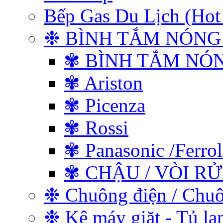
Bếp Gas Du Lịch (
❉ BÌNH TẮM NÓNG
✾ BÌNH TẮM NÓ
✾ Ariston
✾ Picenza
✾ Rossi
✾ Panasonic /Ferrol
✾ CHẬU / VÒI R
❉ Chuông điện / Chu
❉ Kệ máy giặt - Tủ lạ