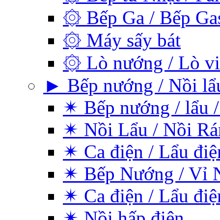
۞ Bếp Ga / Bếp Ga
۞ Máy sấy bát
۞ Lò nướng / Lò vi
► Bếp nướng / Nồi lẩu
✴ Bếp nướng / lẩu /
✴ Nồi Lẩu / Nồi Rá
✴ Ca điện / Lẩu điệ
✴ Bếp Nướng / Vỉ 
✴ Ca điện / Lẩu điệ
✴ Nồi hấp điện