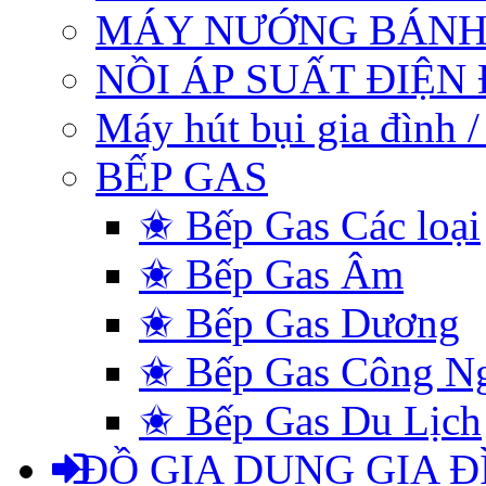
MÁY NƯỚNG BÁNH
NỒI ÁP SUẤT ĐIỆN
Máy hút bụi gia đình 
BẾP GAS
✬ Bếp Gas Các loại
✬ Bếp Gas Âm
✬ Bếp Gas Dương
✬ Bếp Gas Công N
✬ Bếp Gas Du Lịch
ĐỒ GIA DỤNG GIA Đ