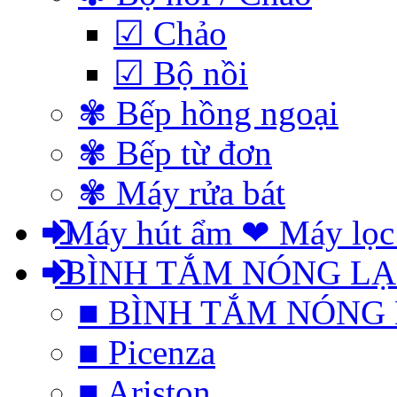
☑ Chảo
☑ Bộ nồi
✾ Bếp hồng ngoại
✾ Bếp từ đơn
✾ Máy rửa bát
Máy hút ẩm ❤ Máy lọc
BÌNH TẮM NÓNG L
■ BÌNH TẮM NÓNG
■ Picenza
■ Ariston