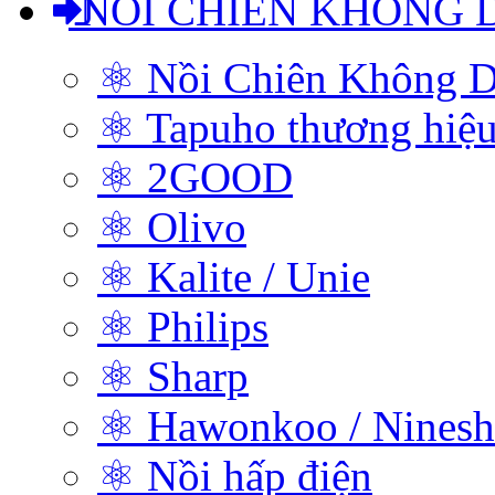
NỒI CHIÊN KHÔNG 
⚛ Nồi Chiên Không D
⚛ Tapuho thương hiệ
⚛ 2GOOD
⚛ Olivo
⚛ Kalite / Unie
⚛ Philips
⚛ Sharp
⚛ Hawonkoo / Ninesh
⚛ Nồi hấp điện