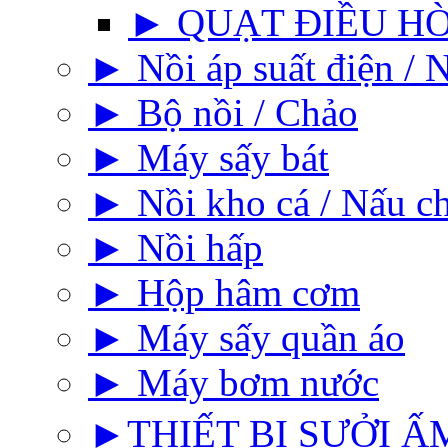
► QUẠT ĐIỀU H
► Nồi áp suất điện / N
► Bộ nồi / Chảo
► Máy sấy bát
► Nồi kho cá / Nấu c
► Nồi hấp
► Hộp hâm cơm
► Máy sấy quần áo
► Máy bơm nước
►THIẾT BỊ SƯỞI ẤM