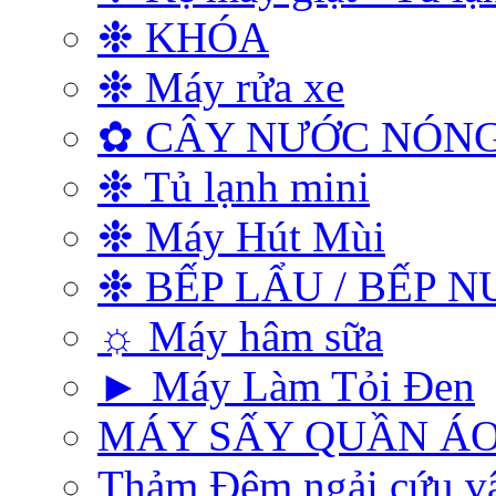
❉ KHÓA
❉ Máy rửa xe
✿ CÂY NƯỚC NÓNG
❉ Tủ lạnh mini
❉ Máy Hút Mùi
❉ BẾP LẨU / BẾP 
☼ Máy hâm sữa
► Máy Làm Tỏi Đen
MÁY SẤY QUẦN Á
Thảm Đệm ngải cứu vật 