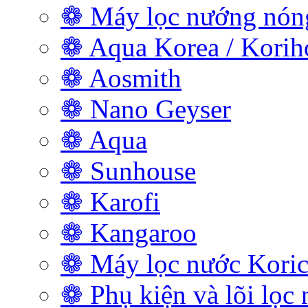
❁ Máy lọc nướng nóng
❁ Aqua Korea / Kori
❁ Aosmith
❁ Nano Geyser
❁ Aqua
❁ Sunhouse
❁ Karofi
❁ Kangaroo
❁ Máy lọc nước Koric
❁ Phụ kiện và lõi lọc