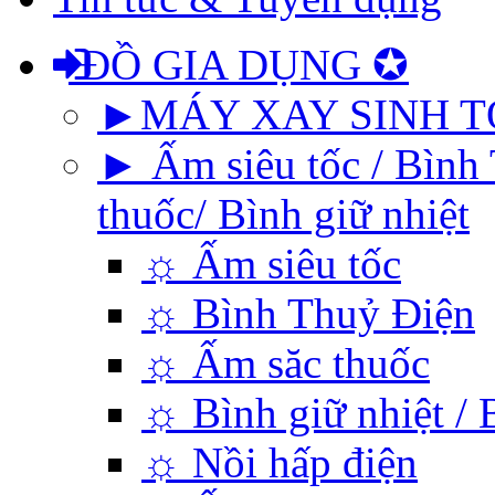
ĐỒ GIA DỤNG ✪
►MÁY XAY SINH T
► Ấm siêu tốc / Bình 
thuốc/ Bình giữ nhiệt
☼ Ấm siêu tốc
☼ Bình Thuỷ Điện
☼ Ấm săc thuốc
☼ Bình giữ nhiệt / 
☼ Nồi hấp điện