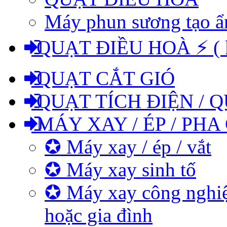
Máy phun sương tạo 
QUẠT ĐIỀU HOÀ ⚡ ( kh
QUẠT CẮT GIÓ
QUẠT TÍCH ĐIỆN / Q
MÁY XAY / ÉP / PHA
✪ Máy xay / ép / vắt
✪ Máy xay sinh tố
✪ Máy xay công nghiệ
hoặc gia đình