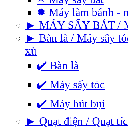
✹ Máy làm bánh - 
► MÁY SẤY BÁT / 
► Bàn là / Máy sấy tó
xù
✔️ Bàn là
✔️ Máy sấy tóc
✔️ Máy hút bụi
► Quạt điện / Quạt tíc