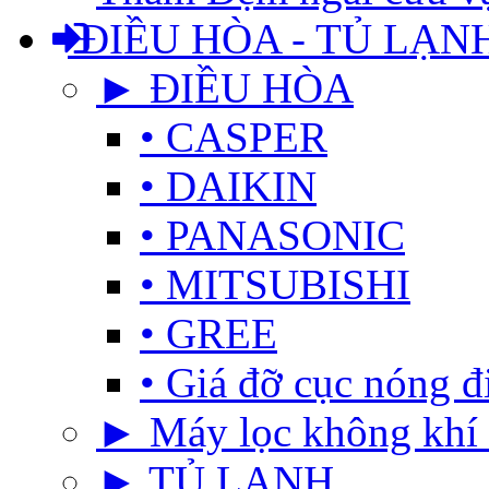
ĐIỀU HÒA - TỦ LẠN
► ĐIỀU HÒA
• CASPER
• DAIKIN
• PANASONIC
• MITSUBISHI
• GREE
• Giá đỡ cục nóng đ
► Máy lọc không khí 
► TỦ LẠNH