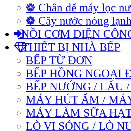
❁ Chân để máy lọc n
❁ Cây nước nóng lạnh
NỒI CƠM ĐIỆN CÔN
THIẾT BỊ NHÀ BẾP
BẾP TỪ ĐƠN
BẾP HỒNG NGOẠI 
BẾP NƯỚNG / LẨU 
MÁY HÚT ẨM / MÁ
MÁY LÀM SỮA HẠT
LÒ VI SÓNG / LÒ 