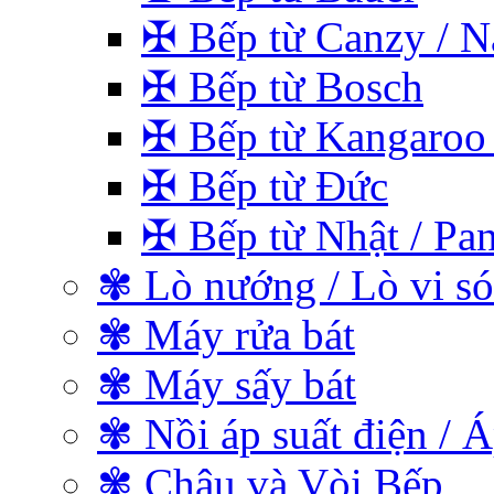
✠ Bếp từ Canzy / Na
✠ Bếp từ Bosch
✠ Bếp từ Kangaroo 
✠ Bếp từ Đức
✠ Bếp từ Nhật / Pan
✾ Lò nướng / Lò vi s
✾ Máy rửa bát
✾ Máy sấy bát
✾ Nồi áp suất điện / Á
✾ Chậu và Vòi Bếp