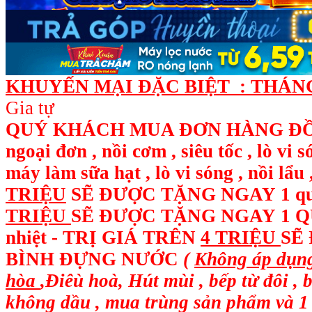
KHUYẾN MẠI ĐẶC BIỆT : THÁNG 
Gia tự
QUÝ KHÁCH MUA ĐƠN HÀNG ĐỒ ĐI
ngoại đơn , nồi cơm , siêu tốc , lò vi 
máy làm sữa hạt , lò vi sóng , nồi l
TRIỆU
SẼ ĐƯỢC TẶNG NGAY
1 q
TRIỆU
SẼ ĐƯỢC TẶNG NGAY 1 QUẠ
nhiệt - TRỊ GIÁ TRÊN
4 TRIỆU
SẼ
BÌNH ĐỰNG NƯỚC
(
Không áp dụng
hòa
,Điêù hoà, Hút mùi , bếp từ đôi , 
không dầu , mua trùng sản phẩm và 1 