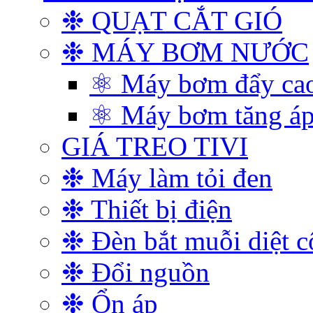
❉ QUẠT CẮT GIÓ
❉ MÁY BƠM NƯỚC
⚛ Máy bơm đẩy ca
⚛ Máy bơm tăng á
GIÁ TREO TIVI
❉ Máy làm tỏi đen
❉ Thiết bị điện
❉ Đèn bắt muỗi diệt c
❉ Đổi nguồn
❉ Ổn áp