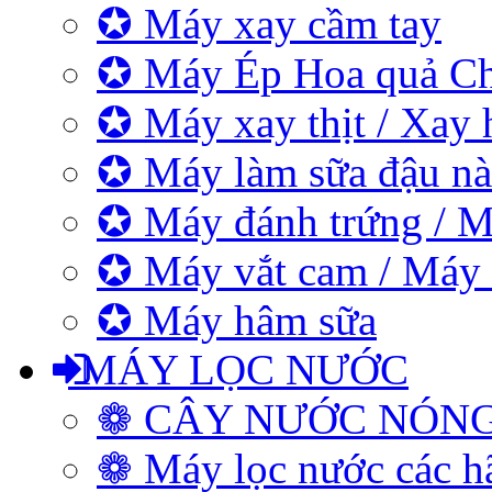
✪ Máy xay cầm tay
✪ Máy Ép Hoa quả C
✪ Máy xay thịt / Xay 
✪ Máy làm sữa đậu nà
✪ Máy đánh trứng / M
✪ Máy vắt cam / Máy
✪ Máy hâm sữa
MÁY LỌC NƯỚC
❁ CÂY NƯỚC NÓN
❁ Máy lọc nước các h