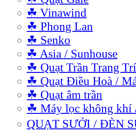
☘ Vinawind
☘ Phong Lan
☘ Senko
☘ Asia / Sunhouse
☘ Quạt Trần Trang Tr
☘ Quạt Điều Hoà / Má
☘ Quạt âm trần
☘ Máy lọc không khí 
QUẠT SƯỞI / ĐÈN S