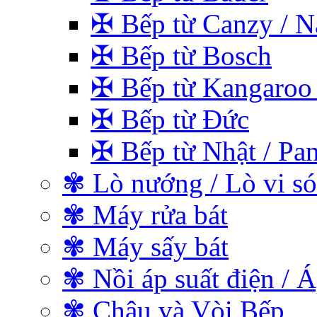
✠ Bếp từ Canzy / Na
✠ Bếp từ Bosch
✠ Bếp từ Kangaroo 
✠ Bếp từ Đức
✠ Bếp từ Nhật / Pan
✾ Lò nướng / Lò vi s
✾ Máy rửa bát
✾ Máy sấy bát
✾ Nồi áp suất điện / Á
✾ Chậu và Vòi Bếp