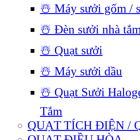
☃️ Máy sưởi gốm / 
☃️ Đèn sưởi nhà tắ
☃️ Quạt sưởi
☃️ Máy sưởi dầu
☃️ Quạt Sưởi Halog
Tắm
QUẠT TÍCH ĐIỆN / 
QUẠT ĐIỀU HÒA