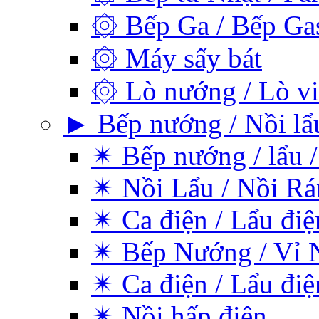
۞ Bếp Ga / Bếp Ga
۞ Máy sấy bát
۞ Lò nướng / Lò vi
► Bếp nướng / Nồi lẩu
✴ Bếp nướng / lẩu /
✴ Nồi Lẩu / Nồi Rá
✴ Ca điện / Lẩu điệ
✴ Bếp Nướng / Vỉ 
✴ Ca điện / Lẩu điệ
✴ Nồi hấp điện