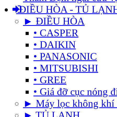
ĐIỀU HÒA - TỦ LẠN
► ĐIỀU HÒA
• CASPER
• DAIKIN
• PANASONIC
• MITSUBISHI
• GREE
• Giá đỡ cục nóng đ
► Máy lọc không khí 
► TỦ LẠNH