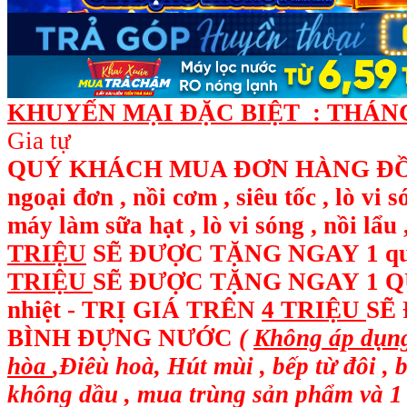
KHUYẾN MẠI ĐẶC BIỆT : THÁNG 
Gia tự
QUÝ KHÁCH MUA ĐƠN HÀNG ĐỒ ĐI
ngoại đơn , nồi cơm , siêu tốc , lò vi 
máy làm sữa hạt , lò vi sóng , nồi l
TRIỆU
SẼ ĐƯỢC TẶNG NGAY
1 q
TRIỆU
SẼ ĐƯỢC TẶNG NGAY 1 QUẠ
nhiệt - TRỊ GIÁ TRÊN
4 TRIỆU
SẼ
BÌNH ĐỰNG NƯỚC
(
Không áp dụng
hòa
,Điêù hoà, Hút mùi , bếp từ đôi , 
không dầu , mua trùng sản phẩm và 1 