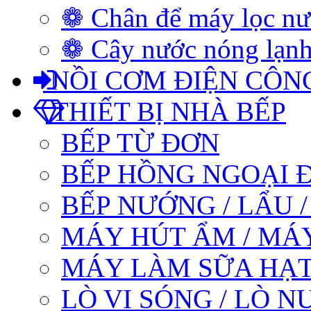
❁ Chân để máy lọc n
❁ Cây nước nóng lạnh
NỒI CƠM ĐIỆN CÔN
THIẾT BỊ NHÀ BẾP
BẾP TỪ ĐƠN
BẾP HỒNG NGOẠI 
BẾP NƯỚNG / LẨU 
MÁY HÚT ẨM / MÁ
MÁY LÀM SỮA HẠT
LÒ VI SÓNG / LÒ 