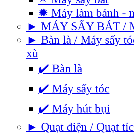
✹ Máy làm bánh - 
► MÁY SẤY BÁT / 
► Bàn là / Máy sấy tó
xù
✔️ Bàn là
✔️ Máy sấy tóc
✔️ Máy hút bụi
► Quạt điện / Quạt tíc