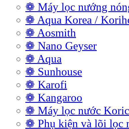
❁ Máy lọc nướng nóng
❁ Aqua Korea / Kori
❁ Aosmith
❁ Nano Geyser
❁ Aqua
❁ Sunhouse
❁ Karofi
❁ Kangaroo
❁ Máy lọc nước Koric
❁ Phụ kiện và lõi lọc