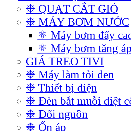
❉ QUẠT CẮT GIÓ
❉ MÁY BƠM NƯỚC
⚛ Máy bơm đẩy ca
⚛ Máy bơm tăng á
GIÁ TREO TIVI
❉ Máy làm tỏi đen
❉ Thiết bị điện
❉ Đèn bắt muỗi diệt c
❉ Đổi nguồn
❉ Ổn áp