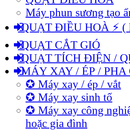
Máy phun sương tạo 
QUẠT ĐIỀU HOÀ ⚡ ( kh
QUẠT CẮT GIÓ
QUẠT TÍCH ĐIỆN / Q
MÁY XAY / ÉP / PHA
✪ Máy xay / ép / vắt
✪ Máy xay sinh tố
✪ Máy xay công nghiệ
hoặc gia đình