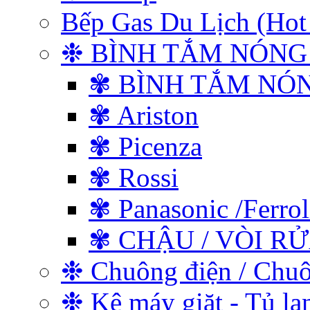
Bếp Gas Du Lịch (
❉ BÌNH TẮM NÓNG
✾ BÌNH TẮM NÓ
✾ Ariston
✾ Picenza
✾ Rossi
✾ Panasonic /Ferrol
✾ CHẬU / VÒI R
❉ Chuông điện / Chu
❉ Kệ máy giặt - Tủ lạ