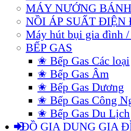
MÁY NƯỚNG BÁNH
NỒI ÁP SUẤT ĐIỆN
Máy hút bụi gia đình 
BẾP GAS
✬ Bếp Gas Các loại
✬ Bếp Gas Âm
✬ Bếp Gas Dương
✬ Bếp Gas Công N
✬ Bếp Gas Du Lịch
ĐỒ GIA DỤNG GIA Đ