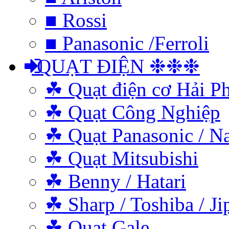
■ Rossi
■ Panasonic /Ferroli
QUẠT ĐIỆN ❉❉❉
☘ Quạt điện cơ Hải P
☘ Quạt Công Nghiệp
☘ Quạt Panasonic / N
☘ Quạt Mitsubishi
☘ Benny / Hatari
☘ Sharp / Toshiba / Ji
☘ Quạt Gale