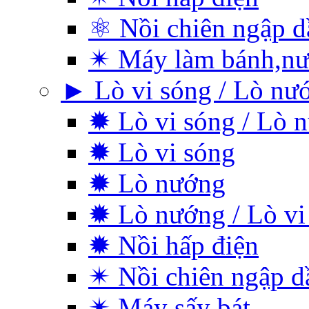
⚛ Nồi chiên ngập d
✴ Máy làm bánh,nư
► Lò vi sóng / Lò nư
✹ Lò vi sóng / Lò 
✹ Lò vi sóng
✹ Lò nướng
✹ Lò nướng / Lò vi
✹ Nồi hấp điện
✴ Nồi chiên ngập d
✴ Máy sấy bát