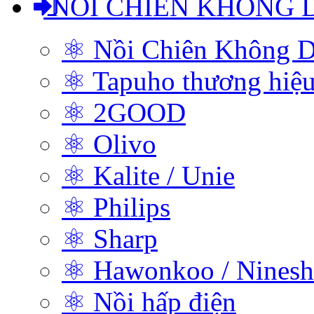
NỒI CHIÊN KHÔNG 
⚛ Nồi Chiên Không D
⚛ Tapuho thương hiệ
⚛ 2GOOD
⚛ Olivo
⚛ Kalite / Unie
⚛ Philips
⚛ Sharp
⚛ Hawonkoo / Ninesh
⚛ Nồi hấp điện