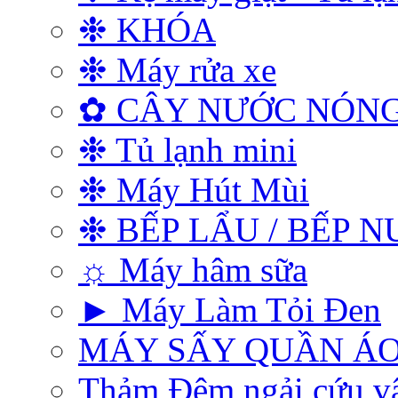
❉ KHÓA
❉ Máy rửa xe
✿ CÂY NƯỚC NÓNG
❉ Tủ lạnh mini
❉ Máy Hút Mùi
❉ BẾP LẨU / BẾP 
☼ Máy hâm sữa
► Máy Làm Tỏi Đen
MÁY SẤY QUẦN Á
Thảm Đệm ngải cứu vật 