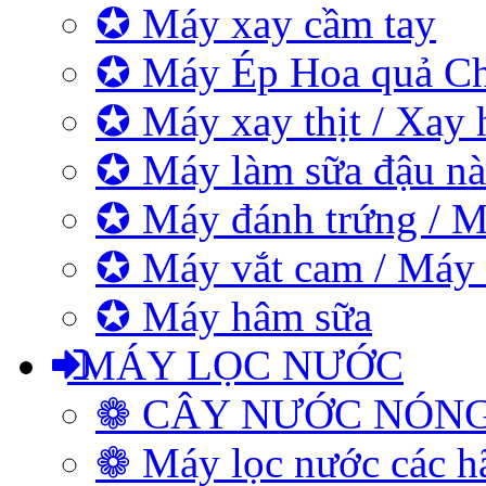
✪ Máy xay cầm tay
✪ Máy Ép Hoa quả C
✪ Máy xay thịt / Xay 
✪ Máy làm sữa đậu nà
✪ Máy đánh trứng / M
✪ Máy vắt cam / Máy
✪ Máy hâm sữa
MÁY LỌC NƯỚC
❁ CÂY NƯỚC NÓN
❁ Máy lọc nước các h