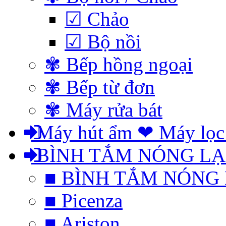
☑ Chảo
☑ Bộ nồi
✾ Bếp hồng ngoại
✾ Bếp từ đơn
✾ Máy rửa bát
Máy hút ẩm ❤ Máy lọc
BÌNH TẮM NÓNG L
■ BÌNH TẮM NÓNG
■ Picenza
■ Ariston