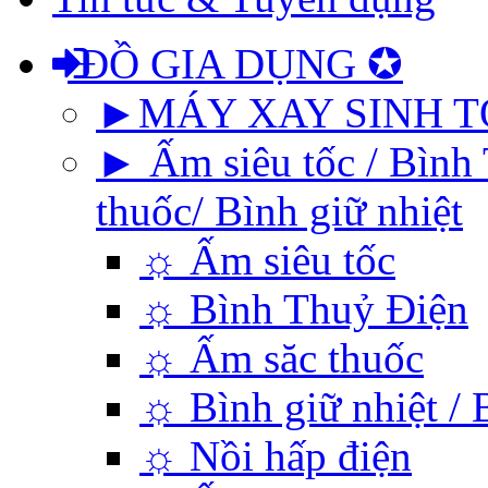
ĐỒ GIA DỤNG ✪
►MÁY XAY SINH T
► Ấm siêu tốc / Bình 
thuốc/ Bình giữ nhiệt
☼ Ấm siêu tốc
☼ Bình Thuỷ Điện
☼ Ấm săc thuốc
☼ Bình giữ nhiệt / 
☼ Nồi hấp điện