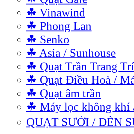
☘ Vinawind
☘ Phong Lan
☘ Senko
☘ Asia / Sunhouse
☘ Quạt Trần Trang Tr
☘ Quạt Điều Hoà / Má
☘ Quạt âm trần
☘ Máy lọc không khí 
QUẠT SƯỞI / ĐÈN S