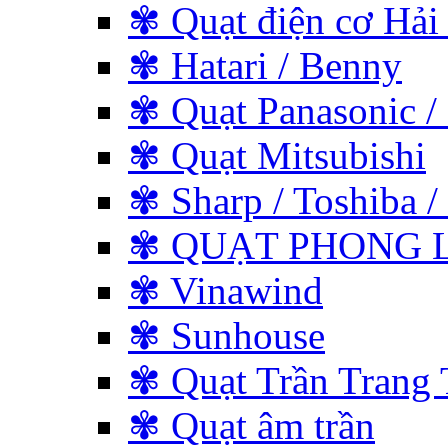
✾ Quạt điện cơ Hải
✾ Hatari / Benny
✾ Quạt Panasonic /
✾ Quạt Mitsubishi
✾ Sharp / Toshiba / 
✾ QUẠT PHONG L
✾ Vinawind
✾ Sunhouse
✾ Quạt Trần Trang 
✾ Quạt âm trần