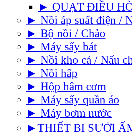
► QUẠT ĐIỀU H
► Nồi áp suất điện / N
► Bộ nồi / Chảo
► Máy sấy bát
► Nồi kho cá / Nấu c
► Nồi hấp
► Hộp hâm cơm
► Máy sấy quần áo
► Máy bơm nước
►THIẾT BỊ SƯỞI ẤM