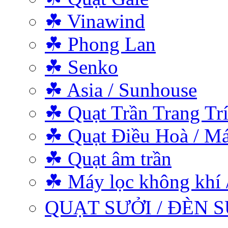
☘ Vinawind
☘ Phong Lan
☘ Senko
☘ Asia / Sunhouse
☘ Quạt Trần Trang Tr
☘ Quạt Điều Hoà / Má
☘ Quạt âm trần
☘ Máy lọc không khí 
QUẠT SƯỞI / ĐÈN S