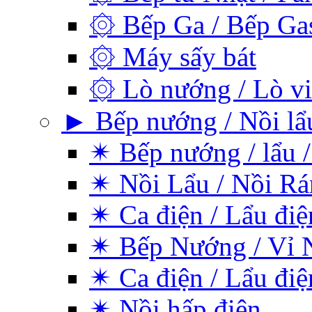
۞ Bếp Ga / Bếp Ga
۞ Máy sấy bát
۞ Lò nướng / Lò vi
► Bếp nướng / Nồi lẩu
✴ Bếp nướng / lẩu /
✴ Nồi Lẩu / Nồi Rá
✴ Ca điện / Lẩu điệ
✴ Bếp Nướng / Vỉ 
✴ Ca điện / Lẩu điệ
✴ Nồi hấp điện