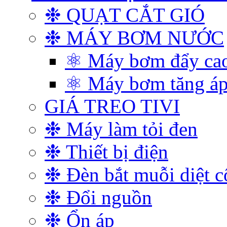
❉ QUẠT CẮT GIÓ
❉ MÁY BƠM NƯỚC
⚛ Máy bơm đẩy ca
⚛ Máy bơm tăng á
GIÁ TREO TIVI
❉ Máy làm tỏi đen
❉ Thiết bị điện
❉ Đèn bắt muỗi diệt c
❉ Đổi nguồn
❉ Ổn áp