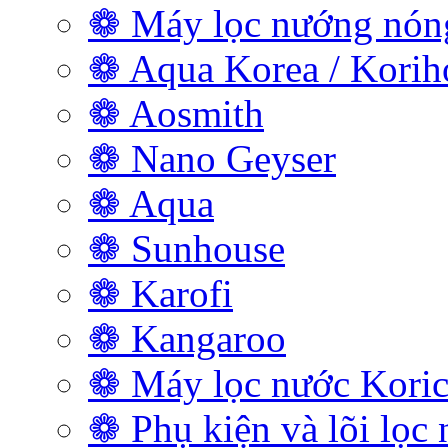
❁ Máy lọc nướng nóng
❁ Aqua Korea / Kori
❁ Aosmith
❁ Nano Geyser
❁ Aqua
❁ Sunhouse
❁ Karofi
❁ Kangaroo
❁ Máy lọc nước Koric
❁ Phụ kiện và lõi lọc