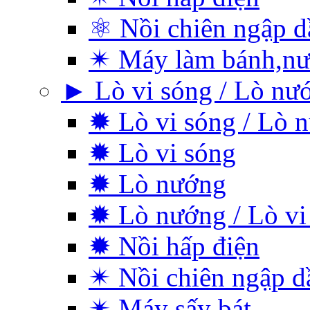
⚛ Nồi chiên ngập d
✴ Máy làm bánh,nư
► Lò vi sóng / Lò nư
✹ Lò vi sóng / Lò 
✹ Lò vi sóng
✹ Lò nướng
✹ Lò nướng / Lò vi
✹ Nồi hấp điện
✴ Nồi chiên ngập d
✴ Máy sấy bát