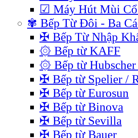
☑ Máy Hút Mùi Cổ
✾ Bếp Từ Đôi - Ba C
✠ Bếp Từ Nhập Kh
۞ Bếp từ KAFF
۞ Bếp từ Hubscher 
✠ Bếp từ Spelier / 
✠ Bếp từ Eurosun
✠ Bếp từ Binova
✠ Bếp từ Sevilla
✠ Bếp từ Bauer