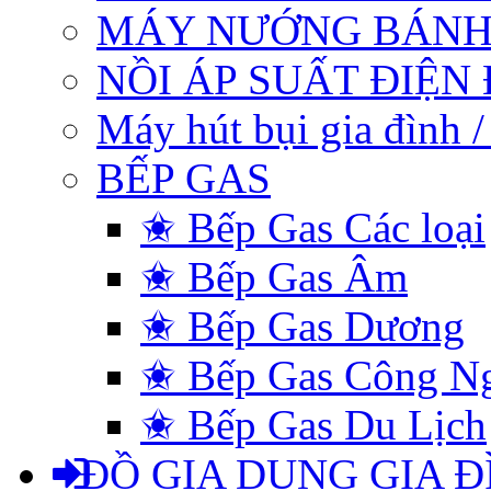
MÁY NƯỚNG BÁNH
NỒI ÁP SUẤT ĐIỆN
Máy hút bụi gia đình 
BẾP GAS
✬ Bếp Gas Các loại
✬ Bếp Gas Âm
✬ Bếp Gas Dương
✬ Bếp Gas Công N
✬ Bếp Gas Du Lịch
ĐỒ GIA DỤNG GIA Đ