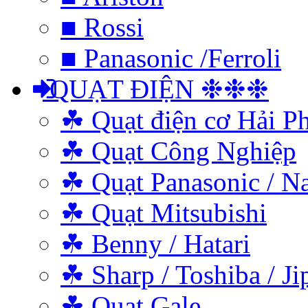
■ Rossi
■ Panasonic /Ferroli
QUẠT ĐIỆN ❉❉❉
☘ Quạt điện cơ Hải P
☘ Quạt Công Nghiệp
☘ Quạt Panasonic / N
☘ Quạt Mitsubishi
☘ Benny / Hatari
☘ Sharp / Toshiba / Ji
☘ Quạt Gale