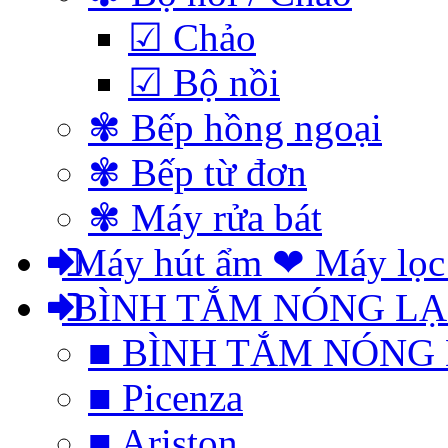
☑ Chảo
☑ Bộ nồi
✾ Bếp hồng ngoại
✾ Bếp từ đơn
✾ Máy rửa bát
Máy hút ẩm ❤ Máy lọc
BÌNH TẮM NÓNG L
■ BÌNH TẮM NÓNG
■ Picenza
■ Ariston