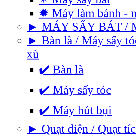
✹ Máy làm bánh - 
► MÁY SẤY BÁT / 
► Bàn là / Máy sấy tó
xù
✔️ Bàn là
✔️ Máy sấy tóc
✔️ Máy hút bụi
► Quạt điện / Quạt tíc