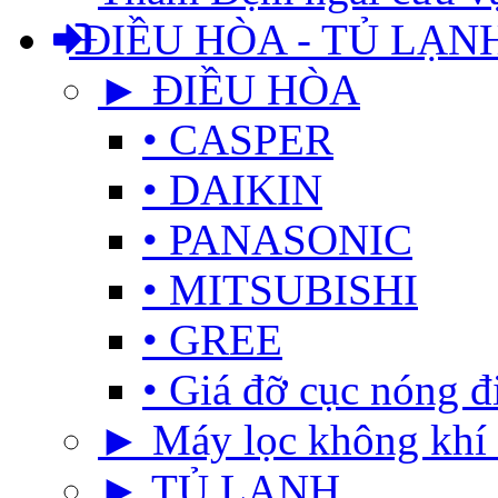
ĐIỀU HÒA - TỦ LẠN
► ĐIỀU HÒA
• CASPER
• DAIKIN
• PANASONIC
• MITSUBISHI
• GREE
• Giá đỡ cục nóng đ
► Máy lọc không khí 
► TỦ LẠNH