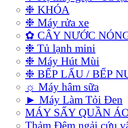
❉ KHÓA
❉ Máy rửa xe
✿ CÂY NƯỚC NÓNG
❉ Tủ lạnh mini
❉ Máy Hút Mùi
❉ BẾP LẨU / BẾP 
☼ Máy hâm sữa
► Máy Làm Tỏi Đen
MÁY SẤY QUẦN Á
Thảm Đệm ngải cứu vật 