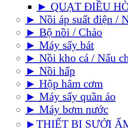
► QUẠT ĐIỀU H
► Nồi áp suất điện / N
► Bộ nồi / Chảo
► Máy sấy bát
► Nồi kho cá / Nấu c
► Nồi hấp
► Hộp hâm cơm
► Máy sấy quần áo
► Máy bơm nước
►THIẾT BỊ SƯỞI ẤM