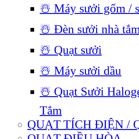
☃️ Máy sưởi gốm / 
☃️ Đèn sưởi nhà tắ
☃️ Quạt sưởi
☃️ Máy sưởi dầu
☃️ Quạt Sưởi Halog
Tắm
QUẠT TÍCH ĐIỆN / 
QUẠT ĐIỀU HÒA