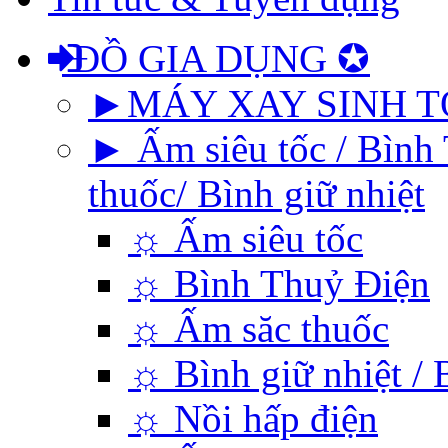
ĐỒ GIA DỤNG ✪
►MÁY XAY SINH T
► Ấm siêu tốc / Bình 
thuốc/ Bình giữ nhiệt
☼ Ấm siêu tốc
☼ Bình Thuỷ Điện
☼ Ấm săc thuốc
☼ Bình giữ nhiệt / 
☼ Nồi hấp điện