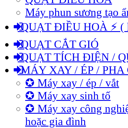
Máy phun sương tạo 
QUẠT ĐIỀU HOÀ ⚡ ( kh
QUẠT CẮT GIÓ
QUẠT TÍCH ĐIỆN / Q
MÁY XAY / ÉP / PHA
✪ Máy xay / ép / vắt
✪ Máy xay sinh tố
✪ Máy xay công nghiệ
hoặc gia đình