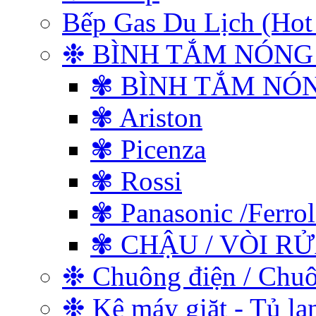
Bếp Gas Du Lịch (
❉ BÌNH TẮM NÓNG
✾ BÌNH TẮM NÓ
✾ Ariston
✾ Picenza
✾ Rossi
✾ Panasonic /Ferrol
✾ CHẬU / VÒI R
❉ Chuông điện / Chu
❉ Kệ máy giặt - Tủ lạ