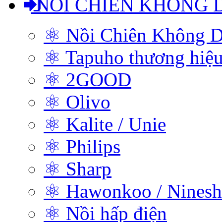
NỒI CHIÊN KHÔNG 
⚛ Nồi Chiên Không D
⚛ Tapuho thương hiệ
⚛ 2GOOD
⚛ Olivo
⚛ Kalite / Unie
⚛ Philips
⚛ Sharp
⚛ Hawonkoo / Ninesh
⚛ Nồi hấp điện