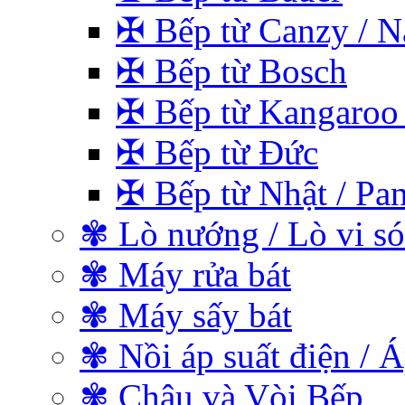
✠ Bếp từ Canzy / Na
✠ Bếp từ Bosch
✠ Bếp từ Kangaroo 
✠ Bếp từ Đức
✠ Bếp từ Nhật / Pan
✾ Lò nướng / Lò vi s
✾ Máy rửa bát
✾ Máy sấy bát
✾ Nồi áp suất điện / Á
✾ Chậu và Vòi Bếp