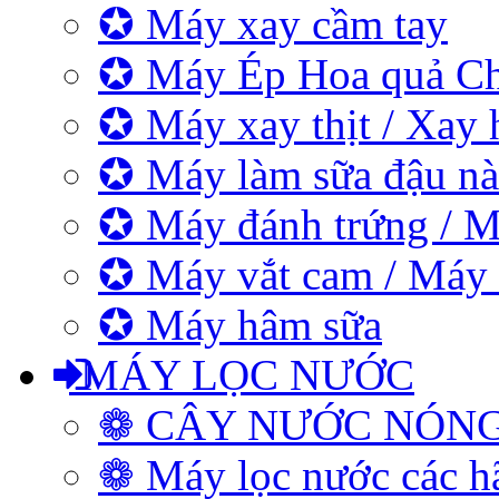
✪ Máy xay cầm tay
✪ Máy Ép Hoa quả C
✪ Máy xay thịt / Xay 
✪ Máy làm sữa đậu nà
✪ Máy đánh trứng / M
✪ Máy vắt cam / Máy
✪ Máy hâm sữa
MÁY LỌC NƯỚC
❁ CÂY NƯỚC NÓN
❁ Máy lọc nước các h