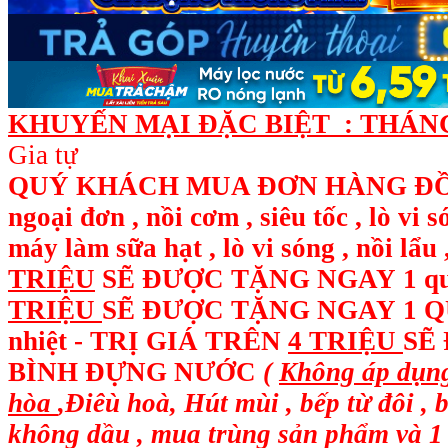
KHUYẾN MẠI ĐẶC BIỆT : THÁNG 
Gia tự
QUÝ KHÁCH MUA ĐƠN HÀNG ĐỒ ĐI
ngoại đơn , nồi cơm , siêu tốc , lò vi 
máy làm sữa hạt , lò vi sóng , nồi l
TRIỆU
SẼ ĐƯỢC TẶNG NGAY
1 q
TRIỆU
SẼ ĐƯỢC TẶNG NGAY 1 QUẠ
nhiệt - TRỊ GIÁ TRÊN
4 TRIỆU
SẼ
BÌNH ĐỰNG NƯỚC
(
Không áp dụng
hòa
,Điêù hoà, Hút mùi , bếp từ đôi , 
không dầu , mua trùng sản phẩm và 1 