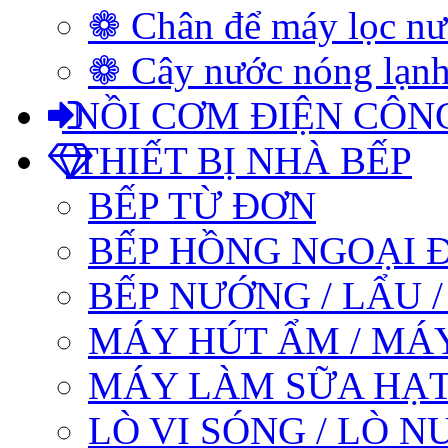
❁ Chân để máy lọc n
❁ Cây nước nóng lạnh
NỒI CƠM ĐIỆN CÔN
THIẾT BỊ NHÀ BẾP
BẾP TỪ ĐƠN
BẾP HỒNG NGOẠI 
BẾP NƯỚNG / LẨU 
MÁY HÚT ẨM / MÁ
MÁY LÀM SỮA HẠT
LÒ VI SÓNG / LÒ 