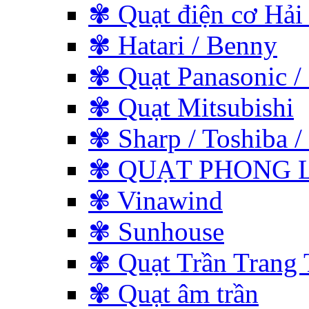
✾ Quạt điện cơ Hải
✾ Hatari / Benny
✾ Quạt Panasonic /
✾ Quạt Mitsubishi
✾ Sharp / Toshiba / 
✾ QUẠT PHONG L
✾ Vinawind
✾ Sunhouse
✾ Quạt Trần Trang 
✾ Quạt âm trần