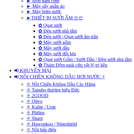
► Hộp hâm cơm
► Máy sấy quần áo
► Máy bơm nước
►THIẾT BỊ SƯỞI ẤM ☃️☃️
✿ Quạt sưởi
✿ Đèn sưởi nhà tắm
✿ Đèn sưởi / Quạt sưởi âm trần
✿ Máy sưởi gốm
✿ Máy sưởi dầu
✿ Máy sưởi đối lưu
✿ Quạt sưởi Gốm / Sười Dầu / Đèn sưởi nhà tắm
✿ Thảm Đệm ngải cứu vật lý trị liệu
KHUYẾN MẠI
NỒI CHIÊN KHÔNG DẦU HƠI NƯỚC ⚡
⚛ Nồi Chiên Không Dầu Các Hãng
⚛ Tapuho thương hiệu Đức
⚛ 2GOOD
⚛ Olivo
⚛ Kalite / Unie
⚛ Philips
⚛ Sharp
⚛ Hawonkoo / Nineshield
⚛ Nồi hấp điện