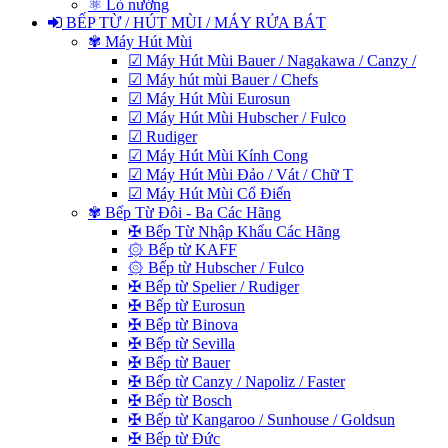
⚛ Lò nướng
BẾP TỪ / HÚT MÙI / MÁY RỬA BÁT
✾ Máy Hút Mùi
☑ Máy Hút Mùi Bauer / Nagakawa / Canzy /
☑ Máy hút mùi Bauer / Chefs
☑ Máy Hút Mùi Eurosun
☑ Máy Hút Mùi Hubscher / Fulco
☑ Rudiger
☑ Máy Hút Mùi Kính Cong
☑ Máy Hút Mùi Đảo / Vát / Chữ T
☑ Máy Hút Mùi Cổ Điển
✾ Bếp Từ Đôi - Ba Các Hãng
✠ Bếp Từ Nhập Khẩu Các Hãng
۞ Bếp từ KAFF
۞ Bếp từ Hubscher / Fulco
✠ Bếp từ Spelier / Rudiger
✠ Bếp từ Eurosun
✠ Bếp từ Binova
✠ Bếp từ Sevilla
✠ Bếp từ Bauer
✠ Bếp từ Canzy / Napoliz / Faster
✠ Bếp từ Bosch
✠ Bếp từ Kangaroo / Sunhouse / Goldsun
✠ Bếp từ Đức