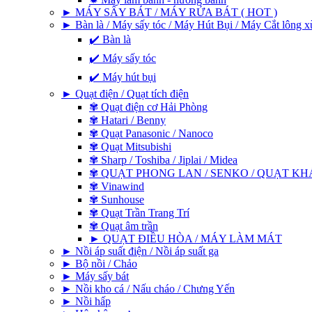
► MÁY SẤY BÁT / MÁY RỬA BÁT ( HOT )
► Bàn là / Máy sấy tóc / Máy Hút Bụi / Máy Cắt lông x
✔️ Bàn là
✔️ Máy sấy tóc
✔️ Máy hút bụi
► Quạt điện / Quạt tích điện
✾ Quạt điện cơ Hải Phòng
✾ Hatari / Benny
✾ Quạt Panasonic / Nanoco
✾ Quạt Mitsubishi
✾ Sharp / Toshiba / Jiplai / Midea
✾ QUẠT PHONG LAN / SENKO / QUẠT KH
✾ Vinawind
✾ Sunhouse
✾ Quạt Trần Trang Trí
✾ Quạt âm trần
► QUẠT ĐIỀU HÒA / MÁY LÀM MÁT
► Nồi áp suất điện / Nồi áp suất ga
► Bộ nồi / Chảo
► Máy sấy bát
► Nồi kho cá / Nấu cháo / Chưng Yến
► Nồi hấp