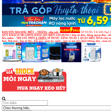
KHUYẾN MẠI ĐẶC BIỆT : THÁNG siêu sale
ÁP DỤNG TẠI 666 Ngô G
QUÝ KHÁCH MUA ĐƠN HÀNG ĐỒ ĐIỆN GIA DỤNG ( bếp từ đơn , hồng ngoại đơn , nồi cơm , siê
hòa milux
- TRỊ GIÁ TRÊN
6 TRIỆU
SẼ ĐƯỢC TẶNG NGAY 1 QUẠT ĐIỀU HÒA cầm tay v
hoà, Hút mùi , bếp từ đôi , bếp gas , máy lọc nước , một số mã nồi chiên không dầu , mua t