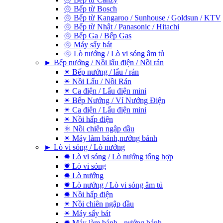
۞ Bếp từ Bosch
۞ Bếp từ Kangaroo / Sunhouse / Goldsun / KTV
۞ Bếp từ Nhật / Panasonic / Hitachi
۞ Bếp Ga / Bếp Gas
۞ Máy sấy bát
۞ Lò nướng / Lò vi sóng âm tủ
► Bếp nướng / Nồi lẩu điện / Nồi rán
✴ Bếp nướng / lẩu / rán
✴ Nồi Lẩu / Nồi Rán
✴ Ca điện / Lẩu điện mini
✴ Bếp Nướng / Vỉ Nướng Điện
✴ Ca điện / Lẩu điện mini
✴ Nồi hấp điện
⚛ Nồi chiên ngập dầu
✴ Máy làm bánh,nướng bánh
► Lò vi sóng / Lò nướng
✹ Lò vi sóng / Lò nướng tổng hợp
✹ Lò vi sóng
✹ Lò nướng
✹ Lò nướng / Lò vi sóng âm tủ
✹ Nồi hấp điện
✴ Nồi chiên ngập dầu
✴ Máy sấy bát
✹ Máy làm bánh - nướng bánh