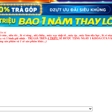
ia tự
u tốc , lò vi sóng , nồi chiên , máy xay sinh tố , máy ép , máy làm sữa hạt , lò vi sóng
à 1 bình giữ nhiệt - TRỊ GIÁ TRÊN
4 TRIỆU
SẼ ĐƯỢC TẶNG NGAY 1 KHÓA CỬA V
rùng sản phẩm và 1 số sản phẩm khác...)