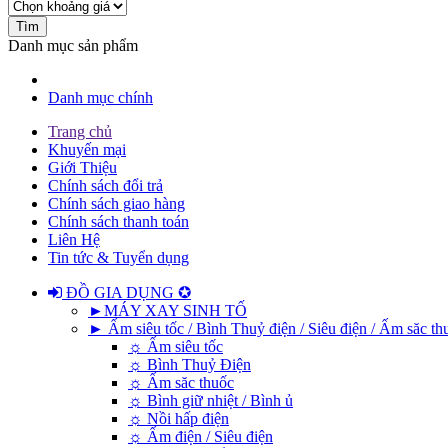
Danh mục sản phẩm
Danh mục chính
Trang chủ
Khuyến mại
Giới Thiệu
Chính sách đổi trả
Chính sách giao hàng
Chính sách thanh toán
Liên Hệ
Tin tức & Tuyển dụng
ĐỒ GIA DỤNG ✪
►MÁY XAY SINH TỐ
► Ấm siêu tốc / Bình Thuỷ điện / Siêu điện / Ấm săc thu
☼ Ấm siêu tốc
☼ Bình Thuỷ Điện
☼ Ấm săc thuốc
☼ Bình giữ nhiệt / Bình ủ
☼ Nồi hấp điện
☼ Ấm điện / Siêu điện