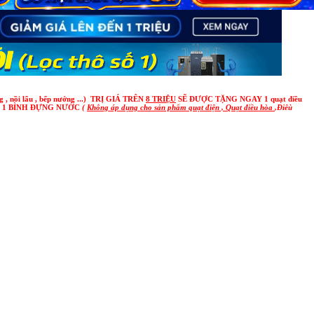
 , nồi lẩu , bếp nướng ...) TRỊ GIÁ TRÊN
8 TRIỆU
SẼ ĐƯỢC TẶNG NGAY
1 quạt điều
À 1 BÌNH ĐỰNG NƯỚC
(
Không áp dụng cho sản phẩm quạt điện , Quạt điều hòa
,Điêù